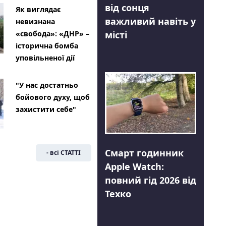
від сонця
Як виглядає
важливий навіть у
невизнана
місті
«свобода»: «ДНР» –
історична бомба
уповільненої дії
"У нас достатньо
бойового духу, щоб
захистити себе"
Смарт годинник
- всі СТАТТІ
Apple Watch:
повний гід 2026 від
Техко