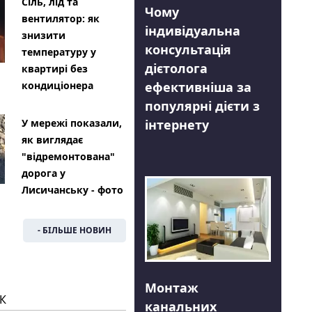
Сіль, лід та
Чому
вентилятор: як
індивідуальна
знизити
консультація
температуру у
дієтолога
квартирі без
ефективніша за
кондиціонера
популярні дієти з
інтернету
У мережі показали,
як виглядає
"відремонтована"
дорога у
Лисичанську - фото
- БІЛЬШЕ НОВИН
Монтаж
К
канальних