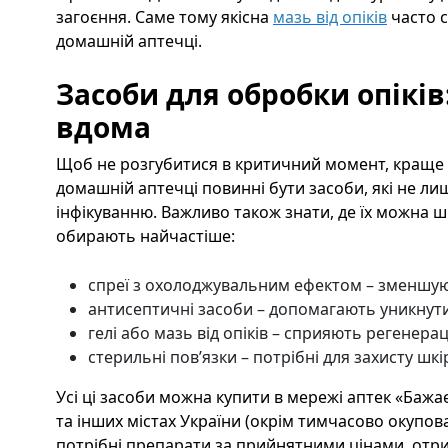
загоєння. Саме тому якісна
мазь від опіків
часто с
домашній аптечці.
Засоби для обробки опіків
вдома
Щоб не розгубитися в критичний момент, краще з
домашній аптечці повинні бути засоби, які не л
інфікуванню. Важливо також знати, де їх можна 
обирають найчастіше:
спреї з охолоджувальним ефектом – зменшую
антисептичні засоби – допомагають уникнути
гелі або мазь від опіків – сприяють регенерац
стерильні пов’язки – потрібні для захисту шкі
Усі ці засоби можна купити в мережі аптек «Бажа
та інших містах України (окрім тимчасово окупова
потрібні препарати за прийнятними цінами, отр