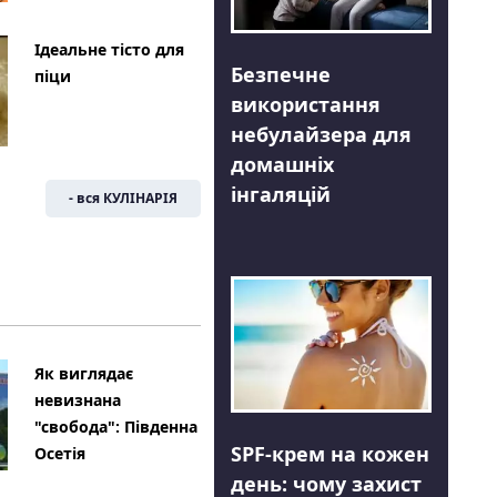
Ідеальне тісто для
Безпечне
піци
використання
небулайзера для
домашніх
інгаляцій
- вся КУЛІНАРІЯ
Як виглядає
невизнана
"свобода": Південна
SPF-крем на кожен
Осетія
день: чому захист