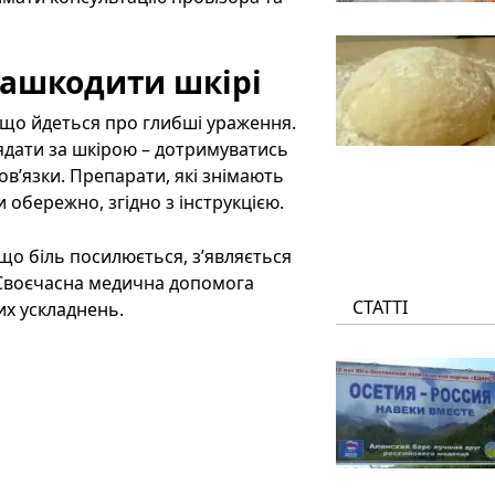
 нашкодити шкірі
якщо йдеться про глибші ураження.
дати за шкірою – дотримуватись
пов’язки. Препарати, які знімають
обережно, згідно з інструкцією.
кщо біль посилюється, з’являється
. Своєчасна медична допомога
СТАТТІ
их ускладнень.