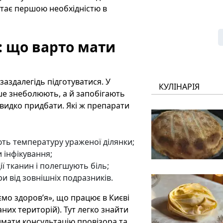
тає першою необхідністю в
: що варто мати
аздалегідь підготуватися. У
КУЛІНАРІЯ
ише знеболюють, а й запобігають
швидко придбати. Які ж препарати
ть температуру ураженої ділянки;
 інфікування;
ії тканин і полегшують біль;
ри від зовнішніх подразників.
ємо здоров’я», що працює в Києві
них територій). Тут легко знайти
имати консультацію провізора та