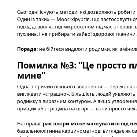
Сьогодні існують методи, які дозволяють робити
Один із таких — Моос-хірургія, що застосовуєтьс
підхід дозволяє під мікроскопом під час операції
пухлина, і не прибирати зайвої здорової тканини.
Порада:
не бійтеся видаляти родимки, які змінили
Помилка №3: “Це просто 
мине”
Одна з причин пізнього звернення — переконанн
виглядати «страшно». Більшість людей уявляють 
родимку з виразним контуром. А якщо утворення
прищик або тріщина на шкірі — вони просто чек
Насправді
рак шкіри може маскуватися під не
базальноклітинна карцинома іноді виглядає як св