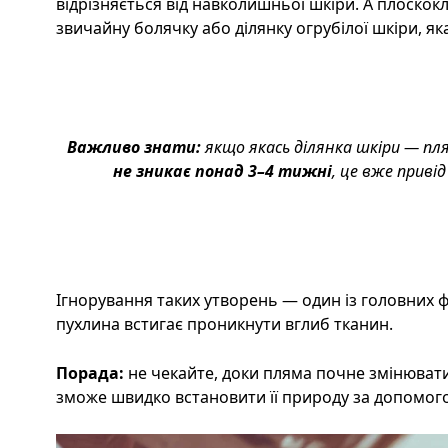
відрізняється від навколишньої шкіри. А плоскок
звичайну болячку або ділянку огрубілої шкіри, як
Важливо знати:
якщо якась ділянка шкіри — пл
не зникає понад 3–4 тижні
, це вже приві
Ігнорування таких утворень — один із головних ф
пухлина встигає проникнути вглиб тканин.
Порада:
не чекайте, доки пляма почне змінювати
зможе швидко встановити її природу за допомого