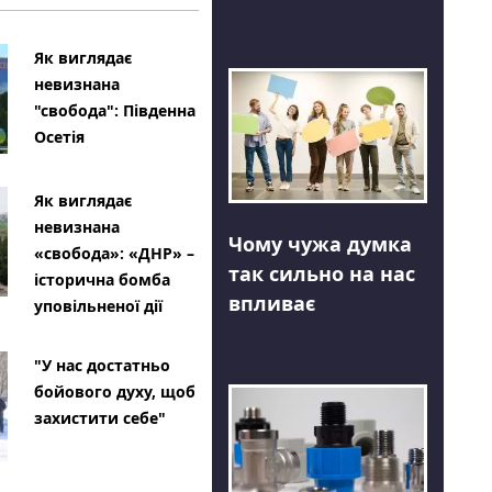
Як виглядає
невизнана
"свобода": Південна
Осетія
Як виглядає
невизнана
Чому чужа думка
«свобода»: «ДНР» –
так сильно на нас
історична бомба
впливає
уповільненої дії
"У нас достатньо
бойового духу, щоб
захистити себе"