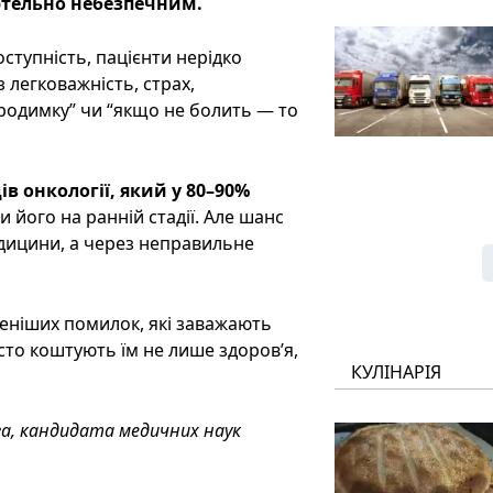
ертельно небезпечним.
оступність, пацієнти нерідко
 легковажність, страх,
й родимку” чи “якщо не болить — то
в онкології, який у 80–90%
и його на ранній стадії. Але шанс
едицини, а через неправильне
еніших помилок, які заважають
сто коштують їм не лише здоров’я,
КУЛІНАРІЯ
а, кандидата медичних наук