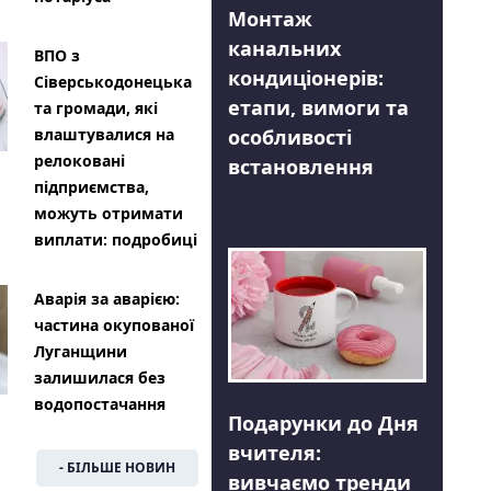
Монтаж
канальних
ВПО з
кондиціонерів:
Сіверськодонецька
етапи, вимоги та
та громади, які
особливості
влаштувалися на
релоковані
встановлення
підприємства,
можуть отримати
виплати: подробиці
Аварія за аварією:
частина окупованої
Луганщини
залишилася без
водопостачання
Подарунки до Дня
вчителя:
- БІЛЬШЕ НОВИН
вивчаємо тренди