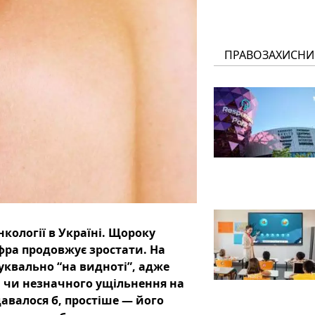
ПРАВОЗАХИСНИ
ології в Україні. Щороку
ифра продовжує зростати. На
буквально “на видноті”, адже
и чи незначного ущільнення на
давалося б, простіше — його