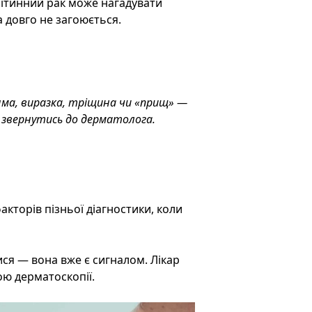
літинний рак може нагадувати
а довго не загоюється.
яма, виразка, тріщина чи «прищ» —
д звернутись до дерматолога.
акторів пізньої діагностики, коли
ся — вона вже є сигналом. Лікар
ю дерматоскопії.