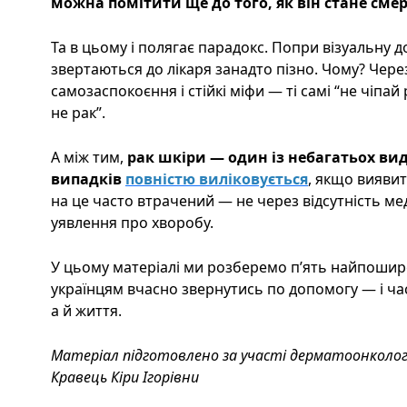
можна помітити ще до того, як він стане см
Та в цьому і полягає парадокс. Попри візуальну д
звертаються до лікаря занадто пізно. Чому? Через
самозаспокоєння і стійкі міфи — ті самі “не чіпа
не рак”.
А між тим,
рак шкіри — один із небагатьох виді
випадків
повністю виліковується
, якщо виявит
на це часто втрачений — не через відсутність м
уявлення про хворобу.
У цьому матеріалі ми розберемо п’ять найпошир
українцям вчасно звернутись по допомогу — і ча
а й життя.
Матеріал підготовлено за участі дерматоонколог
Кравець Кіри Ігорівни