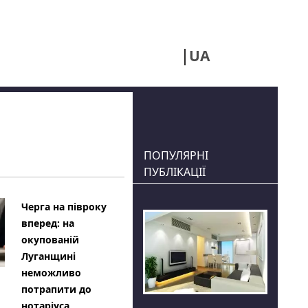
UA
RU
ПОПУЛЯРНІ
ПУБЛІКАЦІЇ
Черга на півроку
вперед: на
окупованій
Луганщині
неможливо
потрапити до
нотаріуса