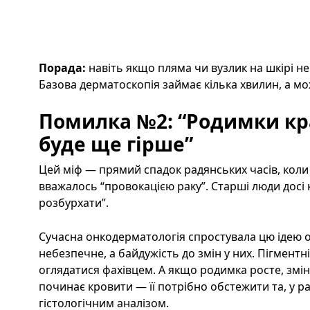
Порада:
навіть якщо пляма чи вузлик на шкірі не
Базова дерматоскопія займає кілька хвилин, а мо
Помилка №2: “Родимки кр
буде ще гірше”
Цей міф — прямий спадок радянських часів, коли
вважалось “провокацією раку”. Старші люди досі 
розбурхати”.
Сучасна онкодерматологія спростувала цю ідею о
небезпечне, а байдужість до змін у них. Пігмент
оглядатися фахівцем. А якщо родимка росте, змі
починає кровити — її потрібно обстежити та, у р
гістологічним аналізом.