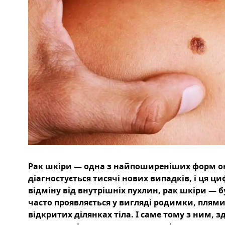
Рак шкіри — одна з найпоширеніших форм онк
діагностується тисячі нових випадків, і ця ц
відміну від внутрішніх пухлин, рак шкіри — 
часто проявляється у вигляді родимки, плям
відкритих ділянках тіла. І саме тому з ним, з