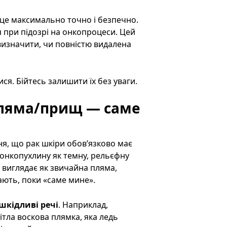
 це максимально точно і безпечно.
я при підозрі на онкопроцеси. Цей
 визначити, чи повністю видалена
ся. Бійтесь залишити їх без уваги.
пляма/прищ — саме
я, що рак шкіри обов’язково має
онкопухлину як темну, рельєфну
 виглядає як звичайна пляма,
ають, поки «саме мине».
шкідливі речі
. Наприклад,
ітла воскова плямка, яка ледь