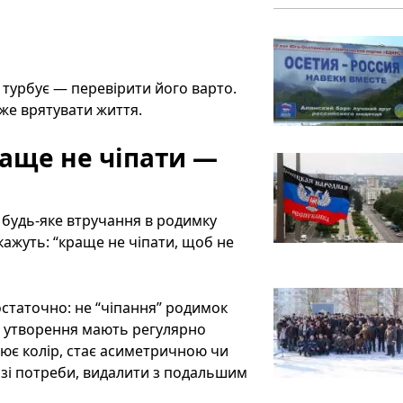
 турбує — перевірити його варто.
же врятувати життя.
аще не чіпати —
 будь-яке втручання в родимку
кажуть: “краще не чіпати, щоб не
статочно: не “чіпання” родимок
ні утворення мають регулярно
нює колір, стає асиметричною чи
азі потреби, видалити з подальшим