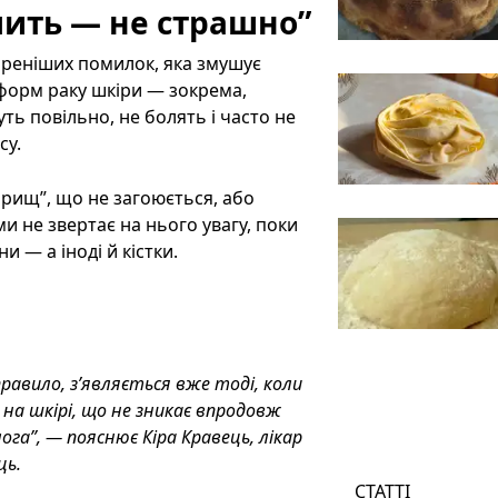
лить — не страшно”
реніших помилок, яка змушує
 форм раку шкіри — зокрема,
ь повільно, не болять і часто не
су.
прищ”, що не загоюється, або
и не звертає на нього увагу, поки
 — а іноді й кістки.
 правило, з’являється вже тоді, коли
 на шкірі, що не зникає впродовж
ога”,
— пояснює Кіра Кравець, лікар
ць.
СТАТТІ