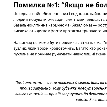
Помилка №1: “Якщо не бо
Це одна з найнебезпечніших і водночас найпоши
людей ігнорувати очевидні симптоми. Більшість
базальноклітинна карцинома (базаліома) — ростут
викликають дискомфорту протягом тривалого ча
На вигляд це може бути невелика світла пляма, “
вузлик, який трохи кровоточить. Багато хто рокам
пухлина не починає руйнувати навколишні тканини
“Безболісність — це не показник безпеки. Біль, як
процес запущено. Тому будь-яке новоутворення
кількох тижнів — привід звернутись до дерматол
клініки Богомоле