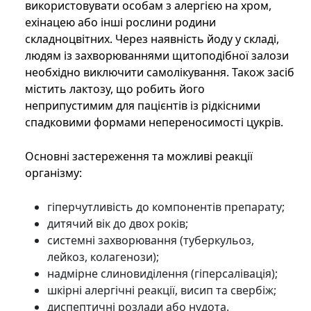
використовувати особам з алергією на хром,
ехінацею або інші рослини родини
складноцвітних. Через наявність йоду у складі,
людям із захворюваннями щитоподібної залози
необхідно виключити самолікування. Також засіб
містить лактозу, що робить його
неприпустимим для пацієнтів із рідкісними
спадковими формами непереносимості цукрів.
Основні застереження та можливі реакції
організму:
гіперчутливість до компонентів препарату;
дитячий вік до двох років;
системні захворювання (туберкульоз,
лейкоз, колагенози);
надмірне слиновиділення (гіперсалівація);
шкірні алергічні реакції, висип та свербіж;
диспептичні розлади або нудота.