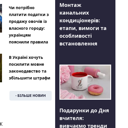
Монтаж
Чи потрібно
канальних
платити податки з
кондиціонерів:
продажу овочів із
етапи, вимоги та
власного городу:
особливості
українцям
пояснили правила
встановлення
В Україні хочуть
посилити мовне
законодавство та
збільшити штрафи
- БІЛЬШЕ НОВИН
Подарунки до Дня
вчителя:
К
вивчаємо тренди