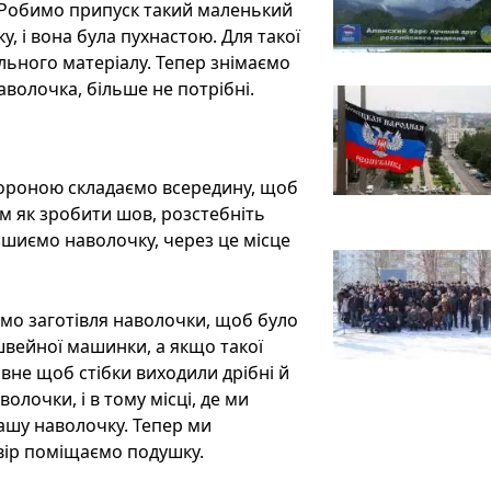
 Робимо припуск такий маленький
, і вона була пухнастою. Для такої
ьного матеріалу. Тепер знімаємо
аволочка, більше не потрібні.
тороною складаємо всередину, щоб
им як зробити шов, розстебніть
зшиємо наволочку, через це місце
мо заготівля наволочки, щоб було
швейної машинки, а якщо такої
вне щоб стібки виходили дрібні й
лочки, і в тому місці, де ми
ашу наволочку. Тепер ми
твір поміщаємо подушку.