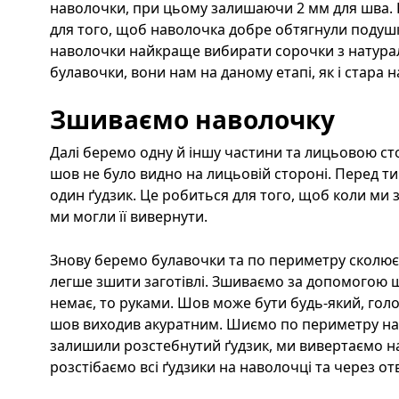
наволочки, при цьому залишаючи 2 мм для шва.
для того, щоб наволочка добре обтягнули подушку
наволочки найкраще вибирати сорочки з натурал
булавочки, вони нам на даному етапі, як і стара н
Зшиваємо наволочку
Далі беремо одну й іншу частини та лицьовою с
шов не було видно на лицьовій стороні. Перед т
один ґудзик. Це робиться для того, щоб коли ми 
ми могли її вивернути.
Знову беремо булавочки та по периметру сколює
легше зшити заготівлі. Зшиваємо за допомогою 
немає, то руками. Шов може бути будь-який, голо
шов виходив акуратним. Шиємо по периметру наво
залишили розстебнутий ґудзик, ми вивертаємо н
розстібаємо всі ґудзики на наволочці та через о