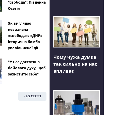
"свобода": Південна
Осетія
Як виглядає
невизнана
«свобода»: «ДНР» –
історична бомба
уповільненої дії
Чому чужа думка
"У нас достатньо
так сильно на нас
бойового духу, щоб
впливає
захистити себе"
- всі СТАТТІ