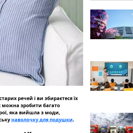
тарих речей і ви збираєтеся їх
х можна зробити багато
рої, яка вийшла з моди,
ську
наволочку для подушки
.