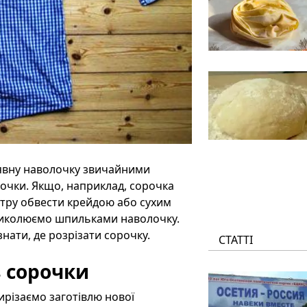
аявну наволочку звичайними
очки. Якщо, наприклад, сорочка
тру обвести крейдою або сухим
приколюємо шпильками наволочку.
знати, де розрізати сорочку.
СТАТТІ
з сорочки
різаємо заготівлю нової