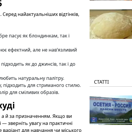
5
и. Серед найактуальніших відтінків,
ре пасує як блондинкам, так і
ює ефектний, але не нав’язливий
підходить як до джинсів, так і до
 любить натуральну палітру.
СТАТТІ
, підходить для стриманого стилю.
лір для сміливих образів.
худі
, а й за призначенням. Якщо ви
і — зверніть увагу на практичні
е варіант для навчання чи міського