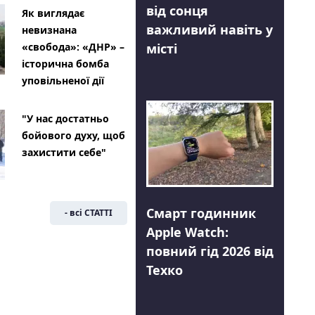
від сонця
Як виглядає
важливий навіть у
невизнана
місті
«свобода»: «ДНР» –
історична бомба
уповільненої дії
"У нас достатньо
бойового духу, щоб
захистити себе"
Смарт годинник
- всі СТАТТІ
Apple Watch:
повний гід 2026 від
Техко