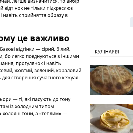
ичай, легше визначитися, то вибір
 відтінок не тільки підкреслює
 і навіть сприйняття образу в
чому це важливо
азові відтінки — сірий, білий,
КУЛІНАРІЯ
, бо легко поєднуються з іншими
ання, прогулянок і навіть
жевий, жовтий, зелений, кораловий
ь для створення сучасного кежуал-
ьори — ті, які пасують до тону
атам із холодним типом
о-холодні тони, а «теплим» —