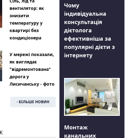
Сіль, лід та
Чому
вентилятор: як
індивідуальна
знизити
консультація
температуру у
дієтолога
квартирі без
ефективніша за
кондиціонера
популярні дієти з
інтернету
У мережі показали,
як виглядає
"відремонтована"
дорога у
Лисичанську - фото
- БІЛЬШЕ НОВИН
Монтаж
К
канальних