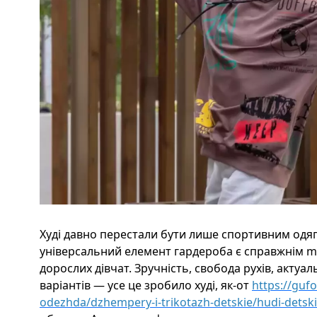
Худі давно перестали бути лише спортивним одя
універсальний елемент гардероба є справжнім must-
дорослих дівчат. Зручність, свобода рухів, актуал
варіантів — усе це зробило худі, як-от
https://guf
odezhda/dzhempery-i-trikotazh-detskie/hudi-detski