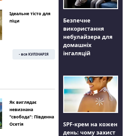
Ідеальне тісто для
Безпечне
піци
використання
небулайзера для
домашніх
інгаляцій
- вся КУЛІНАРІЯ
Як виглядає
невизнана
"свобода": Південна
SPF-крем на кожен
Осетія
день: чому захист