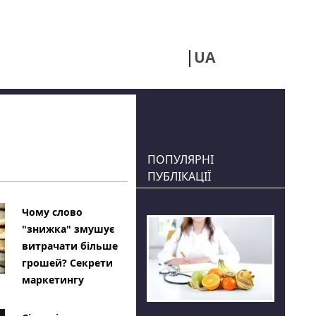
UA
RU
ПОПУЛЯРНІ
ПУБЛІКАЦІЇ
Чому слово
"знижка" змушує
витрачати більше
грошей? Секрети
маркетингу