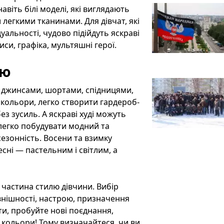
віть білі моделі, які виглядають
 легкими тканинами. Для дівчат, які
альності, чудово підійдуть яскраві
иси, графіка, мультяшні герої.
лю
: джинсами, шортами, спідницями,
кольори, легко створити гардероб-
з зусиль. А яскраві худі можуть
легко побудувати модний та
сезонність. Восени та взимку
сні — пастельним і світлим, а
а частина стилю дівчини. Вибір
овнішності, настрою, призначення
ти, пробуйте нові поєднання,
 кольори! Тому визначайтеся, чи ви