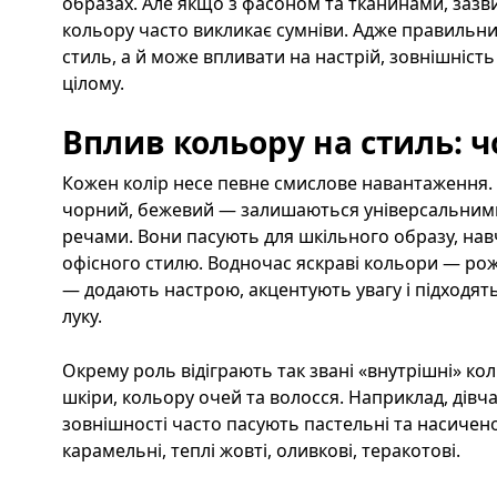
образах. Але якщо з фасоном та тканинами, зазв
кольору часто викликає сумніви. Адже правильний
стиль, а й може впливати на настрій, зовнішність
цілому.
Вплив кольору на стиль: 
Кожен колір несе певне смислове навантаження. Б
чорний, бежевий — залишаються універсальними
речами. Вони пасують для шкільного образу, навч
офісного стилю. Водночас яскраві кольори — ро
— додають настрою, акцентують увагу і підходят
луку.
Окрему роль відіграють так звані «внутрішні» кол
шкіри, кольору очей та волосся. Наприклад, дівч
зовнішності часто пасують пастельні та насичен
карамельні, теплі жовті, оливкові, теракотові.