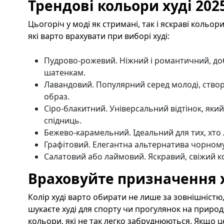
Трендові кольори худі 202
Цьогоріч у моді як стримані, так і яскраві кольор
які варто врахувати при виборі худі:
Пудрово-рожевий. Ніжний і романтичний, доб
шатенкам.
Лавандовий. Популярний серед молоді, створ
образ.
Сіро-блакитний. Універсальний відтінок, який 
спідниць.
Бежево-карамельний. Ідеальний для тих, хто
Графітовий. Елегантна альтернатива чорному
Салатовий або лаймовий. Яскравий, свіжий ко
Враховуйте призначення 
Колір худі варто обирати не лише за зовнішністю
шукаєте худі для спорту чи прогулянок на природ
кольори, які не так легко забруднюються. Якщо ц