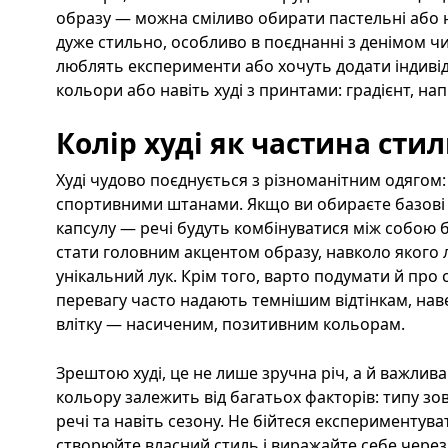
образу — можна сміливо обирати пастельні або на
дуже стильно, особливо в поєднанні з денімом чи
люблять експерименти або хочуть додати індивіду
кольори або навіть худі з принтами: градієнт, нап
Колір худі як частина сти
Худі чудово поєднується з різноманітним одягом
спортивними штанами. Якщо ви обираєте базові 
капсулу — речі будуть комбінуватися між собою бе
стати головним акцентом образу, навколо якого 
унікальний лук. Крім того, варто подумати й про 
перевагу часто надають темнішим відтінкам, наве
влітку — насиченим, позитивним кольорам.
Зрештою худі, це не лише зручна річ, а й важлив
кольору залежить від багатьох факторів: типу з
речі та навіть сезону. Не бійтеся експериментува
створюйте власний стиль і виражайте себе через