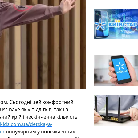
гом. Сьогодні цей комфортний,
have як у підлітків, так і в
ьний крій і нескінченна кількість
okids.com.ua/detskaya-
e/
популярним у повсякденних