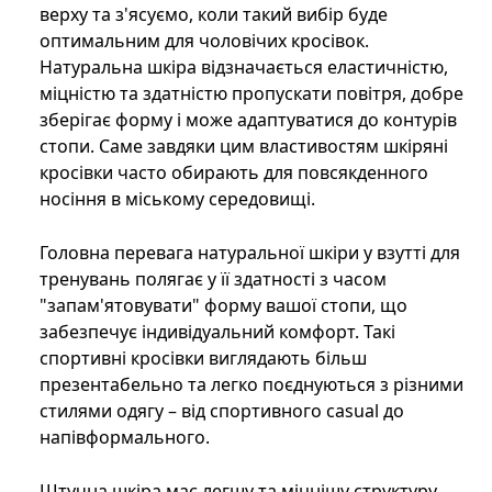
верху та з'ясуємо, коли такий вибір буде
оптимальним для чоловічих кросівок.
Натуральна шкіра відзначається еластичністю,
міцністю та здатністю пропускати повітря, добре
зберігає форму і може адаптуватися до контурів
стопи. Саме завдяки цим властивостям шкіряні
кросівки часто обирають для повсякденного
носіння в міському середовищі.
Головна перевага натуральної шкіри у взутті для
тренувань полягає у її здатності з часом
"запам'ятовувати" форму вашої стопи, що
забезпечує індивідуальний комфорт. Такі
спортивні кросівки виглядають більш
презентабельно та легко поєднуються з різними
стилями одягу – від спортивного casual до
напівформального.
Штучна шкіра має легшу та міцнішу структуру