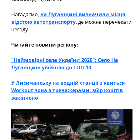
Нагадаємо,
на Луганщині визначили місця
відстою автотранспорту
, де можна перечекати
негоду.
Читайте новини регіону:
"Неймовірні села України 2020": Село На
Луганщині увійшло до ТОП-10
У Лисичанську на водній станції з'явиться
Workout-зона з тренажерами: збір коштів
закінчено