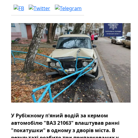
У Рубіжному п'яний водій за кермом
автомобілю "ВАЗ 21063" влаштував ранні
"покатушки" в одному з дворів міста. В
результаті розбито три припаркованих у