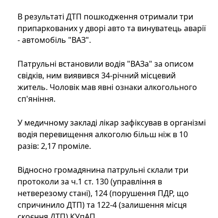
В результаті ДТП пошкодження отримали три
припаркованих у дворі авто та винуватець аварії
- автомобіль "ВАЗ".
Патрульні встановили водія "ВАЗа" за описом
свідків, ним виявився 34-річний місцевий
житель. Чоловік мав явні ознаки алкогольного
сп'яніння.
У медичному закладі лікар зафіксував в організмі
водія перевищення алкоголю більш ніж в 10
разів: 2,17 проміле.
Відносно громадянина патрульні склали три
протоколи за ч.1 ст. 130 (управління в
нетверезому стані), 124 (порушення ПДР, що
спричинило ДТП) та 122-4 (залишення місця
скоєння ДТП) КУпАП.