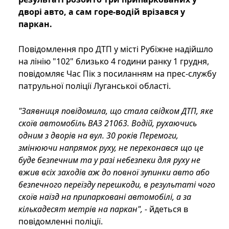
дворі авто, а сам горе-водій врізався у
паркан.
Повідомлення про ДТП у місті Рубіжне надійшло
на лінію "102" близько 4 години ранку 1 грудня,
повідомляє Час Пік з посиланням на прес-службу
патрульної поліції Луганської області.
"Заявниця повідомила, що стала свідком ДТП, яке
скоїв автомобіль ВАЗ 21063. Водій, рухаючись
одним з дворів на вул. 30 років Перемоги,
змінюючи напрямок руху, не переконався що це
буде безпечним та у разі небезпеки для руху не
вжив всіх заходів аж до повної зупинки авто або
безпечного переїзду перешкоди, в результаті чого
скоїв наїзд на припарковані автомобілі, а за
кількадесят метрів на паркан", -
йдеться в
повідомленні поліції.