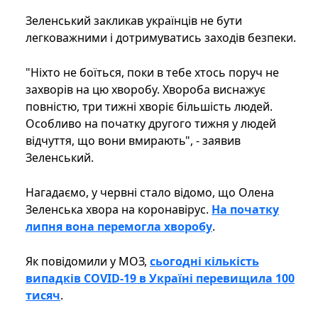
Зеленський закликав українців не бути
легковажними і дотримуватись заходів безпеки.
"Ніхто не боїться, поки в тебе хтось поруч не
захворів на цю хворобу. Хвороба виснажує
повністю, три тижні хворіє більшість людей.
Особливо на початку другого тижня у людей
відчуття, що вони вмирають", - заявив
Зеленський.
Нагадаємо, у червні стало відомо, що Олена
Зеленська хвора на коронавірус.
На початку
липня вона перемогла хворобу
.
Як повідомили у МОЗ,
сьогодні кількість
випадків COVID-19 в Україні перевищила 100
тисяч
.