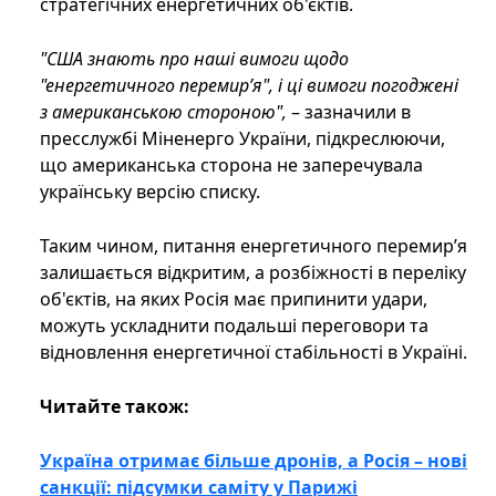
стратегічних енергетичних об'єктів.
"США знають про наші вимоги щодо
"енергетичного перемир’я", і ці вимоги погоджені
з американською стороною",
– зазначили в
пресслужбі Міненерго України, підкреслюючи,
що американська сторона не заперечувала
українську версію списку.
Таким чином, питання енергетичного перемир’я
залишається відкритим, а розбіжності в переліку
об'єктів, на яких Росія має припинити удари,
можуть ускладнити подальші переговори та
відновлення енергетичної стабільності в Україні.
Читайте також:
Україна отримає більше дронів, а Росія – нові
санкції: підсумки саміту у Парижі