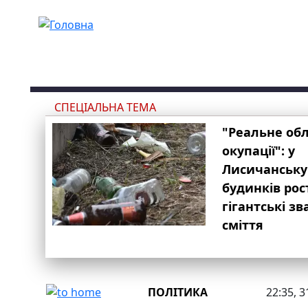
Перейти до основного вмісту
СПЕЦІАЛЬНА ТЕМА
"Реальне об
окупації": у
Лисичанську
будинків рос
гігантські з
сміття
ПОЛІТИКА
22:35, 3