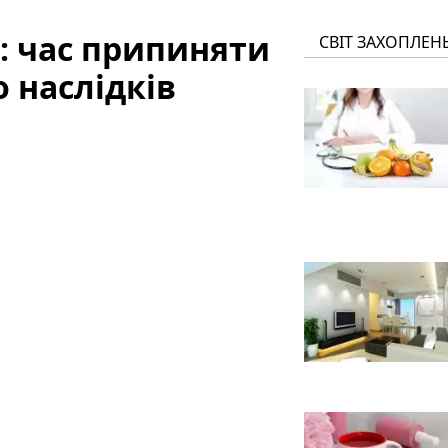
: час припиняти
СВІТ ЗАХОПЛЕН
о наслідків