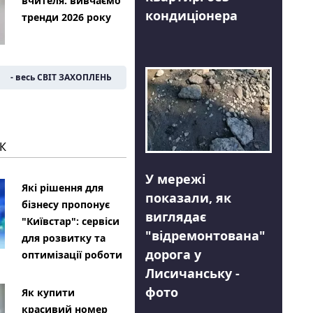
вчителя: вивчаємо
кондиціонера
тренди 2026 року
- весь СВІТ ЗАХОПЛЕНЬ
К
У мережі
Які рішення для
показали, як
бізнесу пропонує
виглядає
"Київстар": сервіси
"відремонтована"
для розвитку та
дорога у
оптимізації роботи
Лисичанську -
фото
Як купити
красивий номер