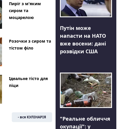
Пиріг з м'яким
сиром та
моцарелою
Путін може
напасти на НАТО
Розочки з сиром та
вже восени: дані
тістом філо
розвідки США
Ідеальне тісто для
піци
- вся КУЛІНАРІЯ
"Реальне обличчя
окупації": у