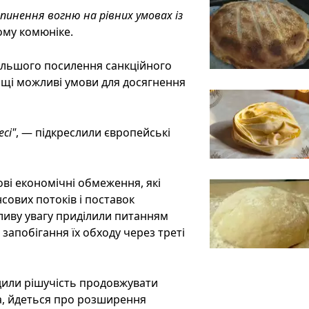
инення вогню на рівних умовах із
ому комюніке.
дальшого посилення санкційного
ащі можливі умови для досягнення
сі"
, — підкреслили європейські
ові економічні обмеження, які
сових потоків і поставок
ливу увагу приділили питанням
запобігання їх обходу через треті
рдили рішучість продовжувати
ма, йдеться про розширення