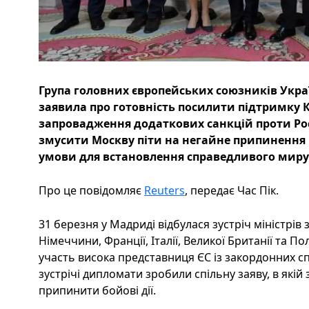
Група головних європейських союзників Украї
заявила про готовність посилити підтримку 
запровадження додаткових санкцій проти Росі
змусити Москву піти на негайне припинення 
умови для встановлення справедливого миру
Про це повідомляє
Reuters
, передає Час Пік.
31 березня у Мадриді відбулася зустріч міністрів 
Німеччини, Франції, Італії, Великої Британії та П
участь висока представниця ЄС із закордонних сп
зустрічі дипломати зробили спільну заяву, в якій
припинити бойові дії.