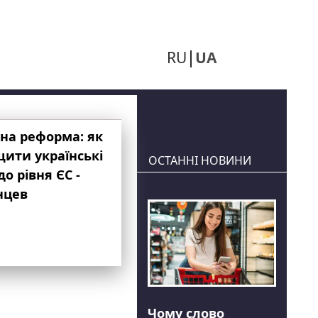
RU
UA
на реформа: як
ити українські
ОСТАННІ НОВИНИ
до рівня ЄС -
нцев
Чому слово