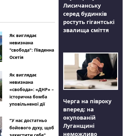
Лисичанську
серед будинків
ростуть гігантські
звалища сміття
Як виглядає
невизнана
"свобода": Південна
Осетія
Як виглядає
невизнана
«свобода»: «ДНР» –
історична бомба
Черга на півроку
уповільненої дії
вперед: на
окупованій
"У нас достатньо
Луганщині
бойового духу, щоб
неможливо
захистити себе"