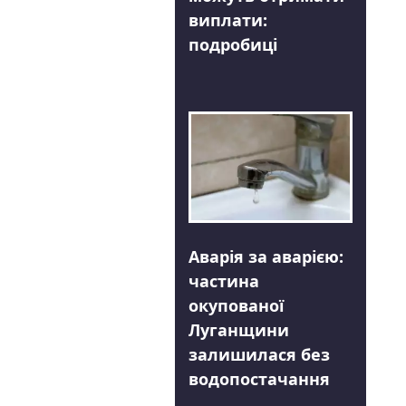
виплати:
подробиці
Аварія за аварією:
частина
окупованої
Луганщини
залишилася без
водопостачання