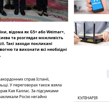
ни, відома як G5+ або Weimar+,
Києва та розглядає можливість
ї. Такі заходи покликані
вогню та виконати всі необхідні
.
закордонних справ Іспанії,
ольщі. У переговорах також взяла
рав Кая Каллас. За підсумками
 закликали Росію негайно
КУЛІНАРІЯ