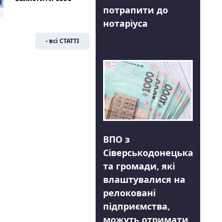
потрапити до
нотаріуса
- всі СТАТТІ
ВПО з
Сіверськодонецька
та громади, які
влаштувалися на
релоковані
підприємства,
можуть отримати