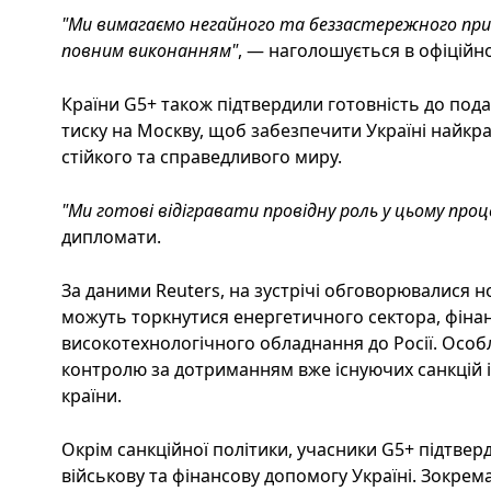
"Ми вимагаємо негайного та беззастережного прип
повним виконанням"
, — наголошується в офіційн
Країни G5+ також підтвердили готовність до по
тиску на Москву, щоб забезпечити Україні найкр
стійкого та справедливого миру.
"Ми готові відігравати провідну роль у цьому проце
дипломати.
За даними Reuters, на зустрічі обговорювалися н
можуть торкнутися енергетичного сектора, фінан
високотехнологічного обладнання до Росії. Особ
контролю за дотриманням вже існуючих санкцій і 
країни.
Окрім санкційної політики, учасники G5+ підтве
військову та фінансову допомогу Україні. Зокре