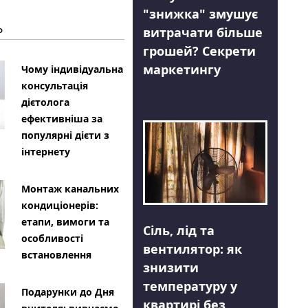
"знижка" змушує
Ь
витрачати більше
грошей? Секрети
маркетингу
Чому індивідуальна
консультація
дієтолога
ефективніша за
популярні дієти з
інтернету
Монтаж канальних
кондиціонерів:
етапи, вимоги та
Сіль, лід та
особливості
вентилятор: як
встановлення
знизити
температуру у
Подарунки до Дня
квартирі без