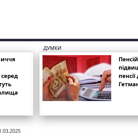
ДУМКИ
личчя
Пенсій
підвищ
 серед
пенсії 
туть
Гетма
валища
1.03.2025