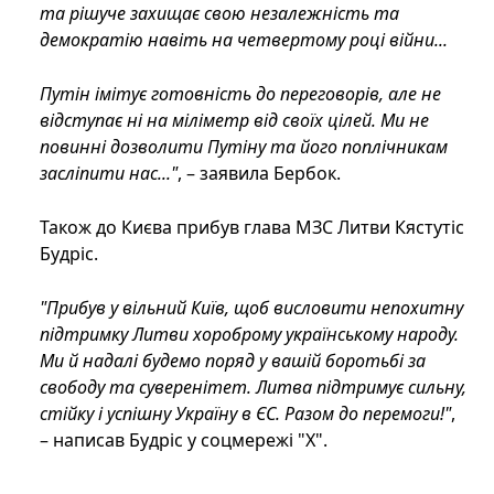
та рішуче захищає свою незалежність та
демократію навіть на четвертому році війни...
Путін імітує готовність до переговорів, але не
відступає ні на міліметр від своїх цілей. Ми не
повинні дозволити Путіну та його поплічникам
засліпити нас..."
, – заявила Бербок.
Також до Києва прибув глава МЗС Литви Кястутіс
Будріс.
"Прибув у вільний Київ, щоб висловити непохитну
підтримку Литви хороброму українському народу.
Ми й надалі будемо поряд у вашій боротьбі за
свободу та суверенітет. Литва підтримує сильну,
стійку і успішну Україну в ЄС. Разом до перемоги!"
,
– написав Будріс у соцмережі "Х".