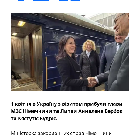
1 квітня в Україну з візитом прибули глави
МЗС Німеччини та Литви Анналена Бербок
та Кястутіс Будріс.
Міністерка закордонних справ Німеччини