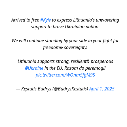
Arrived to free
#Kyiv
to express Lithuania’s unwavering
support to brave Ukrainian nation.
We will continue standing by your side in your fight for
freedom& sovereignty.
Lithuania supports strong, resilient& prosperous
#Ukraine
in the EU. Razom do peremogi!
pic.twitter.com/WOnm5fgM9S
— Kęstutis Budrys (@BudrysKestutis)
April 1, 2025