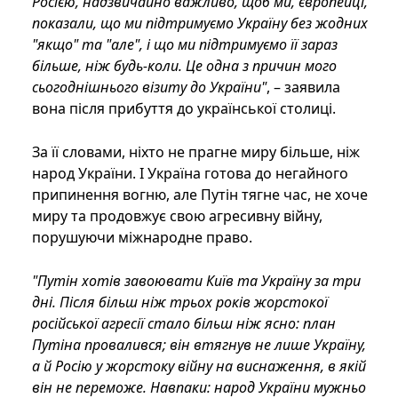
Росією, надзвичайно важливо, щоб ми, європейці,
показали, що ми підтримуємо Україну без жодних
"якщо" та "але", і що ми підтримуємо її зараз
більше, ніж будь-коли. Це одна з причин мого
сьогоднішнього візиту до України"
, – заявила
вона після прибуття до української столиці.
За її словами, ніхто не прагне миру більше, ніж
народ України. І Україна готова до негайного
припинення вогню, але Путін тягне час, не хоче
миру та продовжує свою агресивну війну,
порушуючи міжнародне право.
"Путін хотів завоювати Київ та Україну за три
дні. Після більш ніж трьох років жорстокої
російської агресії стало більш ніж ясно: план
Путіна провалився; він втягнув не лише Україну,
а й Росію у жорстоку війну на виснаження, в якій
він не переможе. Навпаки: народ України мужньо