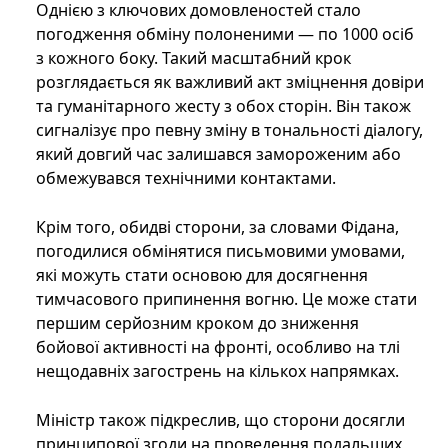
Однією з ключових домовленостей стало
погодження обміну полоненими — по 1000 осіб
з кожного боку. Такий масштабний крок
розглядається як важливий акт зміцнення довіри
та гуманітарного жесту з обох сторін. Він також
сигналізує про певну зміну в тональності діалогу,
який довгий час залишався замороженим або
обмежувався технічними контактами.
Крім того, обидві сторони, за словами Фідана,
погодилися обмінятися письмовими умовами,
які можуть стати основою для досягнення
тимчасового припинення вогню. Це може стати
першим серйозним кроком до зниження
бойової активності на фронті, особливо на тлі
нещодавніх загострень на кількох напрямках.
Міністр також підкреслив, що сторони досягли
принципової згоди на проведення подальших