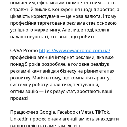
поміченим, ефективним і компетентним — ось
справжній виклик. Конкуренція щодня зростає, а
цікавість користувача — це нова валюта. І тому
професійна таргетована реклама стає основою
успішного маркетингу. Але лише тоді, коли її
налаштовують ті, хто знає, що робить.
OVVA Promo
https://www.ovvapromo.com.ua/
—
професійна агенція інтернет реклами, яка вже
понад 5 років розробляє, а головне реалізує
рекламні кампанії для бізнесу на різних етапах
розвитку. Магія в тому, що компанія гарантує
системну роботу, аналітику, тестування,
оптимізацію — і як результат, зростають ваші
продажі.
Працюючи з Google, Facebook (Meta), TikTok,
LinkedIn професіонали агенції вміють знаходити
вашого клієнта саме там, де він є.