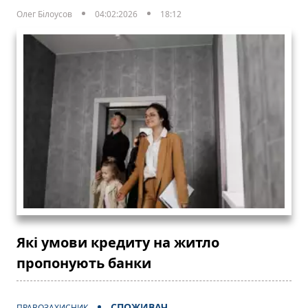
Олег Білоусов
04:02:2026
18:12
Які умови кредиту на житло
пропонують банки
СПОЖИВАЧ
ПРАВОЗАХИСНИК