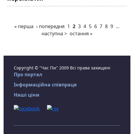
« перша
‹ попередня
1
2
3
4
5
6
7
8
9
…
наступна >
остання »
Copyright © "Час Пік" 2009 Всі права захищені
Про портал
Інформаційна співпраця
Наші ціни