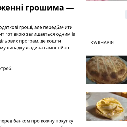
дженні грошима —
додаткові гроші, але передбачити
ит готівкою залишається одним із
цільових програм, де кошти
КУЛІНАРІЯ
ому випадку людина самостійно
отреб:
 перед банком про кожну покупку