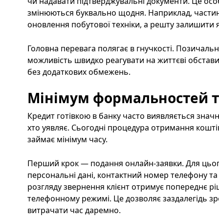
чи надавати підтверджувальні документи. Це ос
змінюються буквально щодня. Наприклад, частин
оновлення побутової техніки, а решту залишити 
Головна перевага полягає в гнучкості. Позичальн
можливість швидко реагувати на життєві обстави
без додаткових обмежень.
Мінімум формальностей т
Кредит готівкою в банку часто виявляється знач
хто уявляє. Сьогодні процедура отримання кошт
займає мінімум часу.
Перший крок — подання онлайн-заявки. Для цьог
персональні дані, контактний номер телефону та
розгляду звернення клієнт отримує попереднє ріш
телефонному режимі. Це дозволяє заздалегідь зр
витрачати час даремно.