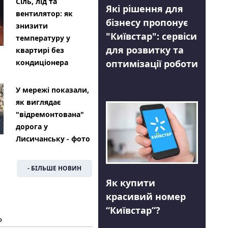
Сіль, лід та
Які рішення для
вентилятор: як
бізнесу пропонує
знизити
"Київстар": сервіси
температуру у
для розвитку та
квартирі без
оптимізації роботи
кондиціонера
У мережі показали,
як виглядає
"відремонтована"
дорога у
Лисичанську - фото
- БІЛЬШЕ НОВИН
Як купити
красивий номер
“Київстар”?
Ь