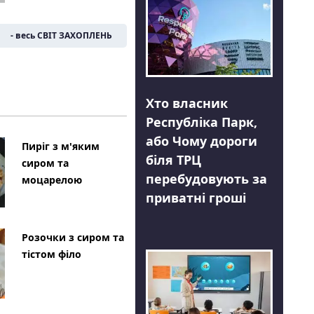
- весь СВІТ ЗАХОПЛЕНЬ
Хто власник
Республіка Парк,
або Чому дороги
Пиріг з м'яким
біля ТРЦ
сиром та
перебудовують за
моцарелою
приватні гроші
Розочки з сиром та
тістом філо