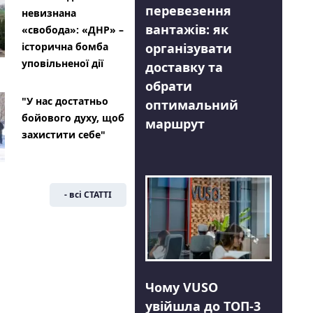
перевезення
невизнана
вантажів: як
«свобода»: «ДНР» –
організувати
історична бомба
уповільненої дії
доставку та
обрати
"У нас достатньо
оптимальний
бойового духу, щоб
маршрут
захистити себе"
- всі СТАТТІ
Чому VUSO
увійшла до ТОП-3