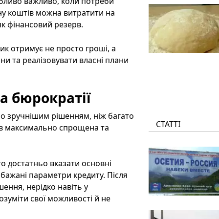
обливо важливо, коли потреби
у коштів можна витратити на
як фінансовий резерв.
ик отримує не просто гроші, а
ни та реалізовувати власні плани
а бюрократії
но зручнішим рішенням, ніж багато
СТАТТІ
ів максимально спрощена та
о достатньо вказати основні
 бажані параметри кредиту. Після
ення, нерідко навіть у
озуміти свої можливості й не