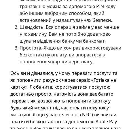
транзакцію можна за допомогою PIN-коду
або іншим вибраним способом, який
встановлений у налаштуваннях безпеки.
Швидкість. Вся операція займе у вас менше
ніж хвилину. Вам не потрібно додатково
шукати відділення банку чи банкомат.
Простота. Якщо ви хоч раз використовували
безконтактну оплату, ви впораєтеся з
поповненням картки через касу.
Ось ви й дізналися, у чому переваги послуги та
як поповнити рахунок через сервіс «Готівка на
картку». Як бачите, користуватися послугою
достатньо просто, натомість вона дає багато
переваг, які дозволяють поповнити картку у
будь-який момент під час оплати покупок у
магазині. Якщо у вас телефон з NFC і ви звикли
платити безконтактно за допомогою Apple Pay
та Google Pay, тоді у вас не виникне труднощів із