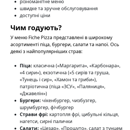
різноманітне меню
швидке та зручне обслуговування
доступні ціни
Чим годують?
У меню Fiche Pizza представлені в широкому
асортименті піца, бургери, салати та напої. Ось
деякі з найпопулярніших страв:
Піца:
класична («Маргарита», «Карбонара»,
«4 сири»), екзотична («5 сирів та груша,
«Тунець і сир», «Хамон та гриби»),
патріотична (піца «ЗСУ», «Паляниця»,
«Джавелін»)
Бургери:
чікенбургер, чизбузгер,
шрумбургер, фічбургер
Страви фрі:
картопля фрі, цибульні кільця,
нагетси, сирні палички
Салати:
«Цезар», «Прошуто», салат з тунцем