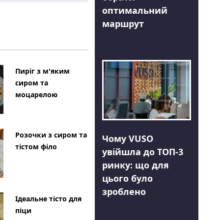
оптимальний
маршрут
Пиріг з м'яким
сиром та
моцарелою
Розочки з сиром та
Чому VUSO
тістом філо
увійшла до ТОП-3
ринку: що для
цього було
зроблено
Ідеальне тісто для
піци