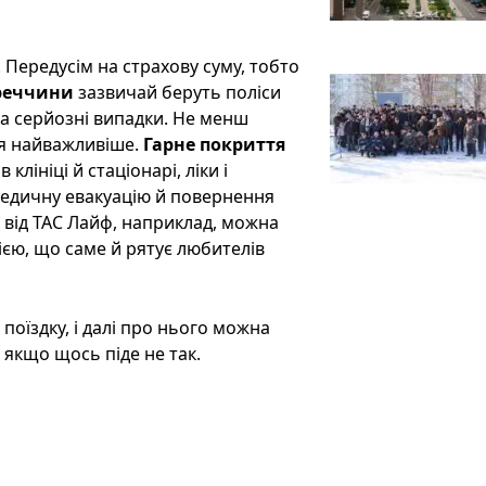
 Передусім на страхову суму, тобто
реччини
зазвичай беруть поліси
 на серйозні випадки. Не менш
ся найважливіше.
Гарне покриття
клініці й стаціонарі, ліки і
медичну евакуацію й повернення
 від ТАС Лайф, наприклад, можна
єю, що саме й рятує любителів
 поїздку, і далі про нього можна
 якщо щось піде не так.