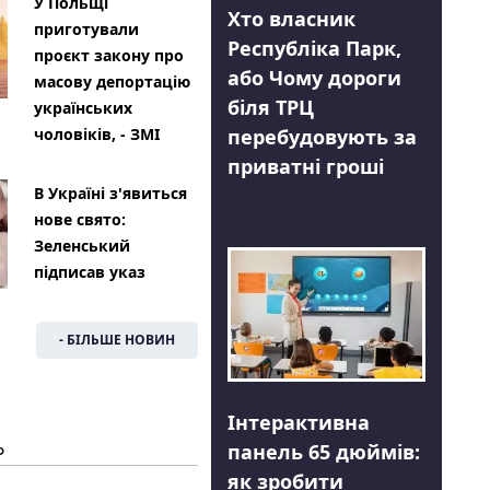
У Польщі
Хто власник
приготували
Республіка Парк,
проєкт закону про
або Чому дороги
масову депортацію
біля ТРЦ
українських
перебудовують за
чоловіків, - ЗМІ
приватні гроші
В Україні з'явиться
нове свято:
Зеленський
підписав указ
- БІЛЬШЕ НОВИН
Інтерактивна
Ь
панель 65 дюймів:
як зробити