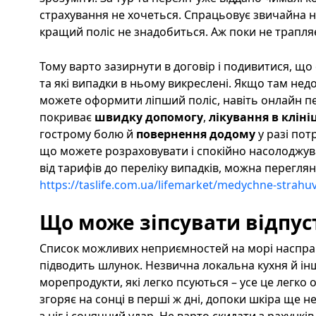
страхування не хочеться. Спрацьовує звичайна на
кращий поліс не знадобиться. Аж поки не трапля
Тому варто зазирнути в договір і подивитися, щ
та які випадки в ньому викреслені. Якщо там нед
можете оформити ліпший поліс, навіть онлайн пер
покриває
швидку допомогу
,
лікування в клініц
гострому болю й
повернення додому
у разі пот
що можете розраховувати і спокійно насолоджува
від тарифів до переліку випадків, можна переглян
https://taslife.com.ua/lifemarket/medychne-strahuv
Що може зіпсувати відпус
Список можливих неприємностей на морі насправ
підводить шлунок. Незвична локальна кухня й інш
морепродукти, які легко псуються – усе це легко
згоряє на сонці в перші ж дні, допоки шкіра ще не