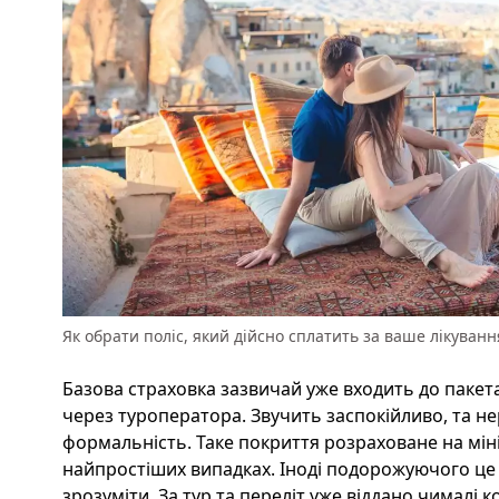
Як обрати поліс, який дійсно сплатить за ваше лікуван
Базова страховка зазвичай уже входить до пакета
через туроператора. Звучить заспокійливо, та н
формальність. Таке покриття розраховане на міні
найпростіших випадках. Іноді подорожуючого це 
зрозуміти. За тур та переліт уже віддано чималі 