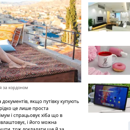
ня за кордоном
 документів, якщо путівку купують
ерідко це лише проста
мум і спрацьовує хіба що в
влаштовує, і його можна
кошти, тож докладати ще й за