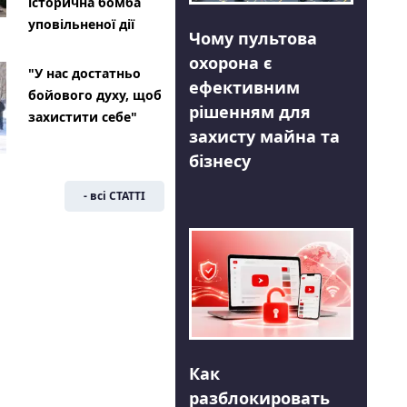
історична бомба
уповільненої дії
Чому пультова
охорона є
"У нас достатньо
ефективним
бойового духу, щоб
рішенням для
захистити себе"
захисту майна та
бізнесу
- всі СТАТТІ
Как
разблокировать