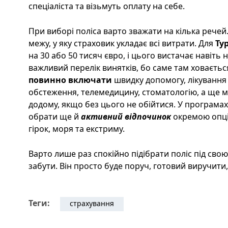
спеціаліста та візьмуть оплату на себе.
При виборі поліса варто зважати на кілька речей.
межу, у яку страховик укладає всі витрати. Для
Ту
на 30 або 50 тисяч євро, і цього вистачає навіть
важливий перелік винятків, бо саме там ховаєть
повинно включати
швидку допомогу, лікування в 
обстеження, телемедицину, стоматологію, а ще 
додому, якщо без цього не обійтися. У програмах
обрати ще й
активний відпочинок
окремою опці
гірок, моря та екстриму.
Варто лише раз спокійно підібрати поліс під свою
забути. Він просто буде поруч, готовий виручити,
Теги:
страхування