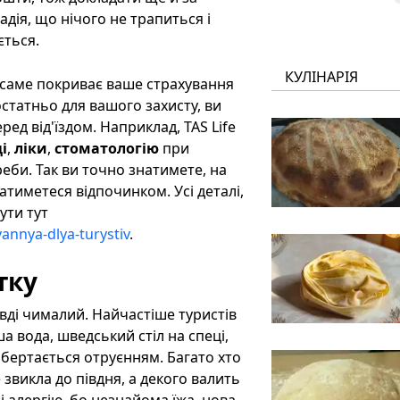
дія, що нічого не трапиться і
ється.
КУЛІНАРІЯ
о саме покриває ваше страхування
остатньо для вашого захисту, ви
ед від'їздом. Наприклад, TAS Life
і
,
ліки
,
стоматологію
при
реби. Так ви точно знатимете, на
тиметеся відпочинком. Усі деталі,
ути тут
annya-dlya-turystiv
.
тку
ді чималий. Найчастіше туристів
а вода, шведський стіл на спеці,
 обертається отруєнням. Багато хто
 звикла до півдня, а декого валить