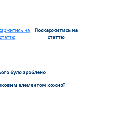
Поскаржитись на
статтю
ього було зроблено
'язковим елементом кожної