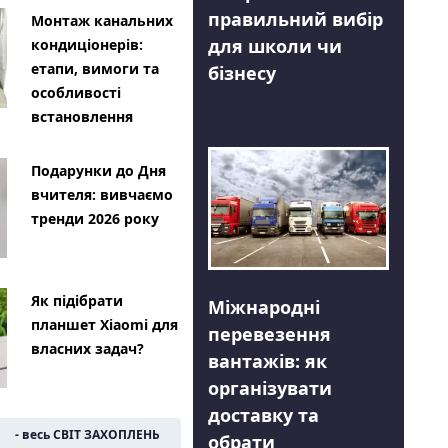
правильний вибір
Монтаж канальних
для школи чи
кондиціонерів:
етапи, вимоги та
бізнесу
особливості
встановлення
Подарунки до Дня
вчителя: вивчаємо
тренди 2026 року
Як підібрати
Міжнародні
планшет Xiaomi для
перевезення
власних задач?
вантажів: як
організувати
доставку та
- весь СВІТ ЗАХОПЛЕНЬ
обрати