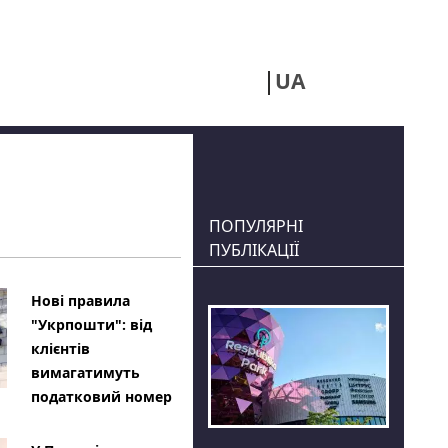
UA
RU
ПОПУЛЯРНІ
ПУБЛІКАЦІЇ
Нові правила
"Укрпошти": від
клієнтів
вимагатимуть
податковий номер