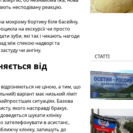
 і алергію, бо незнайома їжа, нова
кають несподівану реакцію.
на мокрому бортику біля басейну,
дроцикла на екскурсії чи просто
ати зуби, які так і чекають нагоди
пад між спекою надворі та
астуду чи ангіну.
СТАТТІ
няється від
відрізняються не ціною, а тим, що
льний) варіант має низький ліміт
 найпростіших ситуаціях. Базова
исту, якого насправді бракує.
доведеться шукати клініку
ьо зателефонувати в асистанс,
йближчу клініку, запишуть до