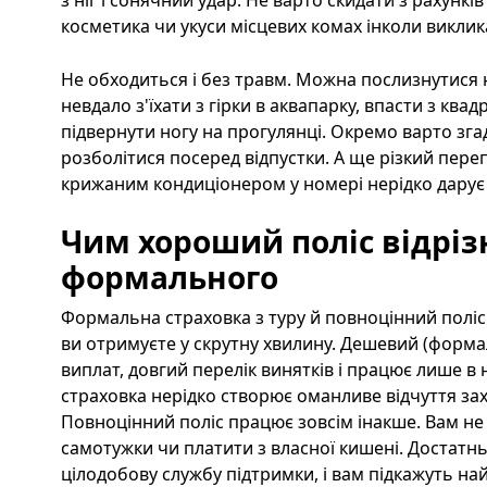
з ніг і сонячний удар. Не варто скидати з рахунків
косметика чи укуси місцевих комах інколи викли
Не обходиться і без травм. Можна послизнутися 
невдало з'їхати з гірки в аквапарку, впасти з ква
підвернути ногу на прогулянці. Окремо варто згад
розболітися посеред відпустки. А ще різкий пере
крижаним кондиціонером у номері нерідко дарує з
Чим хороший поліс відріз
формального
Формальна страховка з туру й повноцінний поліс 
ви отримуєте у скрутну хвилину. Дешевий (форма
виплат, довгий перелік винятків і працює лише в
страховка нерідко створює оманливе відчуття зах
Повноцінний поліс працює зовсім інакше. Вам не 
самотужки чи платити з власної кишені. Достатн
цілодобову службу підтримки, і вам підкажуть на