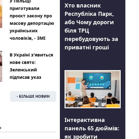
У Польщі
Хто власник
приготували
Республіка Парк,
проєкт закону про
або Чому дороги
масову депортацію
біля ТРЦ
українських
перебудовують за
чоловіків, - ЗМІ
приватні гроші
В Україні з'явиться
нове свято:
Зеленський
підписав указ
- БІЛЬШЕ НОВИН
Інтерактивна
Ь
панель 65 дюймів:
як зробити