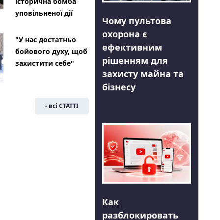
історична бомба
уповільненої дії
Чому пультова
охорона є
"У нас достатньо
ефективним
бойового духу, щоб
рішенням для
захистити себе"
захисту майна та
бізнесу
- всі СТАТТІ
Как
разблокировать