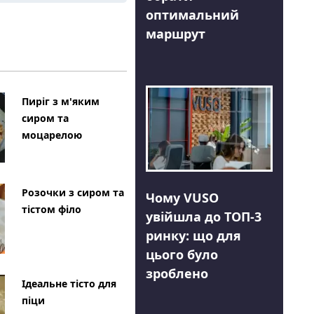
оптимальний
маршрут
Пиріг з м'яким
сиром та
моцарелою
Розочки з сиром та
Чому VUSO
тістом філо
увійшла до ТОП-3
ринку: що для
цього було
зроблено
Ідеальне тісто для
піци