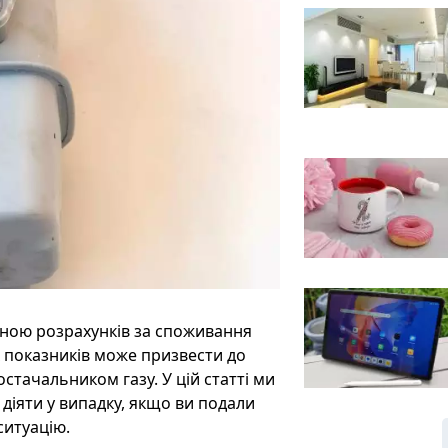
иною розрахунків за споживання
х показників може призвести до
стачальником газу. У цій статті ми
к діяти у випадку, якщо ви подали
ситуацію.