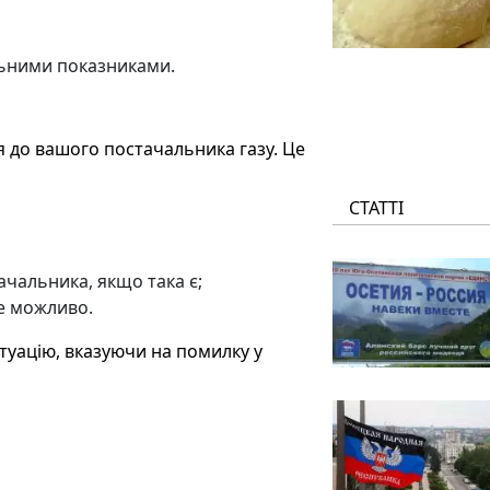
льними показниками.
ся до вашого постачальника газу. Це
СТАТТІ
чальника, якщо така є;
це можливо.
туацію, вказуючи на помилку у