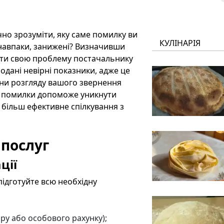
но зрозуміти, яку саме помилку ви
КУЛІНАРІЯ
 навпаки, занижені? Визначивши
ати свою проблему постачальнику
одані невірні показники, адже це
іни розгляду вашого звернення
й помилки допоможе уникнути
 більш ефективне спілкування з
 послуг
ції
підготуйте всю необхідну
ору або особового рахунку);