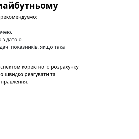
майбутньому
, рекомендуємо:
ачею.
 з датою.
ачі показників, якщо така
аспектом коректного розрахунку
во швидко реагувати та
иправлення.