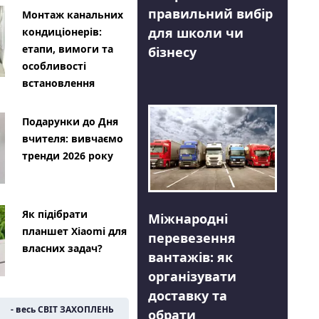
правильний вибір
Монтаж канальних
для школи чи
кондиціонерів:
етапи, вимоги та
бізнесу
особливості
встановлення
Подарунки до Дня
вчителя: вивчаємо
тренди 2026 року
Як підібрати
Міжнародні
планшет Xiaomi для
перевезення
власних задач?
вантажів: як
організувати
доставку та
- весь СВІТ ЗАХОПЛЕНЬ
обрати