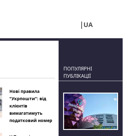
UA
RU
ПОПУЛЯРНІ
ПУБЛІКАЦІЇ
Нові правила
"Укрпошти": від
клієнтів
вимагатимуть
податковий номер