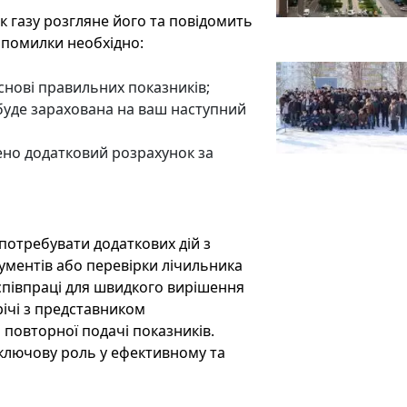
 газу розгляне його та повідомить
 помилки необхідно:
снові правильних показників;
буде зарахована на ваш наступний
нено додатковий розрахунок за
потребувати додаткових дій з
ументів або перевірки лічильника
співпраці для швидкого вирішення
річі з представником
 повторної подачі показників.
ь ключову роль у ефективному та