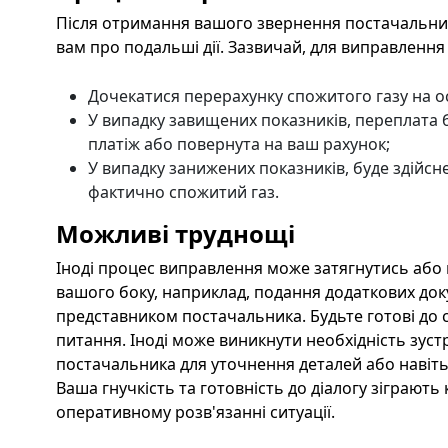
Після отримання вашого звернення постачальник
вам про подальші дії. Зазвичай, для виправлення
Дочекатися перерахунку спожитого газу на о
У випадку завищених показників, переплата 
платіж або повернута на ваш рахунок;
У випадку занижених показників, буде здійс
фактично спожитий газ.
Можливі труднощі
Іноді процес виправлення може затягнутись або 
вашого боку, наприклад, подання додаткових док
представником постачальника. Будьте готові до 
питання. Іноді може виникнути необхідність зуст
постачальника для уточнення деталей або навіть
Ваша гнучкість та готовність до діалогу зіграют
оперативному розв'язанні ситуації.