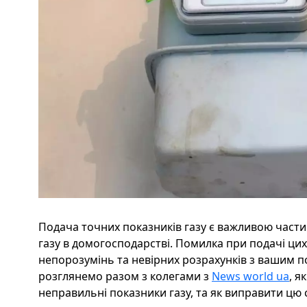
Подача точних показників газу є важливою част
газу в домогосподарстві. Помилка при подачі ци
непорозумінь та невірних розрахунків з вашим по
розглянемо разом з колегами з
News world ua
, я
неправильні показники газу, та як виправити цю 