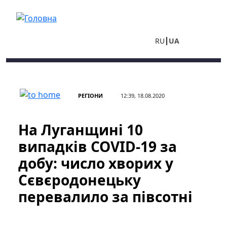
Перейти до основного вмісту
RU
UA
РЕГІОНИ
12:39, 18.08.2020
На Луганщині 10
випадків COVID-19 за
добу: число хворих у
Сєвєродонецьку
перевалило за півсотні