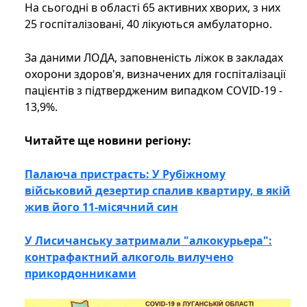
На сьогодні в області 65 активних хворих, з них
25 госпіталізовані, 40 лікуються амбулаторно.
За даними ЛОДА, заповненість ліжок в закладах
охорони здоров'я, визначених для госпіталізації
пацієнтів з підтвердженим випадком COVID-19 -
13,9%.
Читайте ще новини регіону:
Палаюча пристрасть: У Рубіжному
військовий дезертир спалив квартиру, в якій
жив його 11-місячний син
У Лисичанську затримали "алкокурьера":
контрафактний алкоголь вилучено
прикордонниками