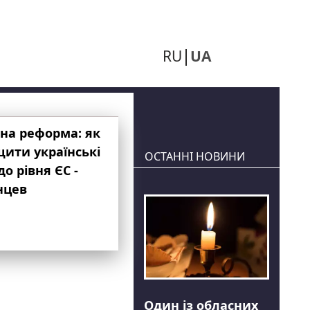
RU
UA
на реформа: як
ити українські
ОСТАННІ НОВИНИ
до рівня ЄС -
нцев
Один із обласних