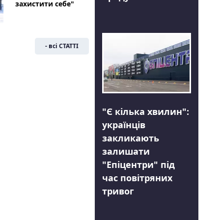
захистити себе"
- всі СТАТТІ
"Є кілька хвилин":
українців
закликають
залишати
"Епіцентри" під
час повітряних
тривог