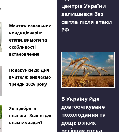
центрів України
Ь
залишився без
світла після атаки
Монтаж канальних
РФ
кондиціонерів:
етапи, вимоги та
особливості
встановлення
Подарунки до Дня
вчителя: вивчаємо
тренди 2026 року
В Україну йде
довгоочікуване
Як підібрати
похолодання та
планшет Xiaomi для
дощі: в яких
власних задач?
регіонах спека