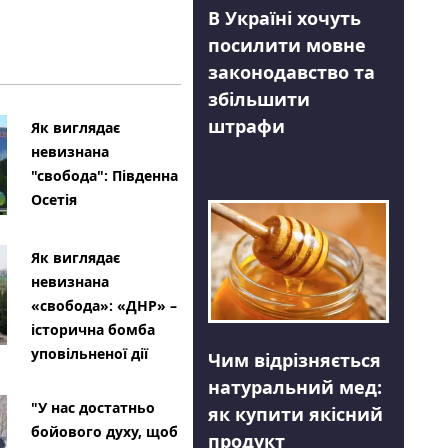
В Україні хочуть
посилити мовне
законодавство та
збільшити
штрафи
Як виглядає
невизнана
"свобода": Південна
Осетія
Як виглядає
невизнана
«свобода»: «ДНР» –
історична бомба
уповільненої дії
Чим відрізняється
натуральний мед:
"У нас достатньо
як купити якісний
бойового духу, щоб
продукт