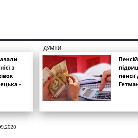
ДУМКИ
казали
Пенсій
ієї з
підвищ
хівок
пенсії 
ецька -
Гетма
09.2020