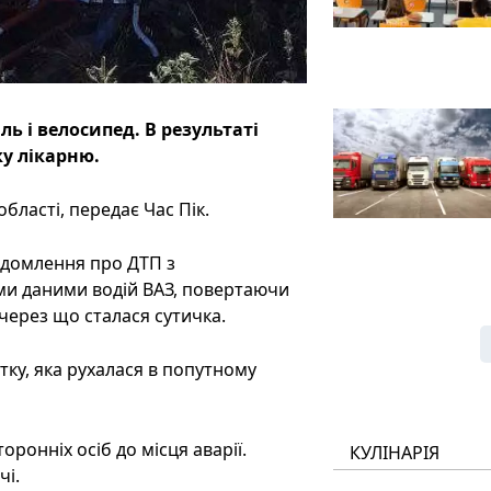
ь і велосипед. В результаті
ку лікарню.
бласті, передає Час Пік.
відомлення про ДТП з
ми даними водій ВАЗ, повертаючи
 через що сталася сутичка.
тку, яка рухалася в попутному
ронніх осіб до місця аварії.
КУЛІНАРІЯ
чі.