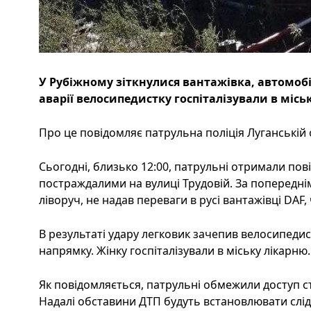
У Рубіжному зіткнулися вантажівка, автомобіл
аварії велосипедистку госпіталізували в місь
Про це повідомляє патрульна поліція Луганській о
Сьогодні, близько 12:00, патрульні отримали по
постраждалими на вулиці Трудовій. За попередні
ліворуч, не надав переваги в русі вантажівці DAF,
В результаті удару легковик зачепив велосипедис
напрямку. Жінку госпіталізували в міську лікарню.
Як повідомляється, патрульні обмежили доступ сто
Надалі обставини ДТП будуть встановлювати слід