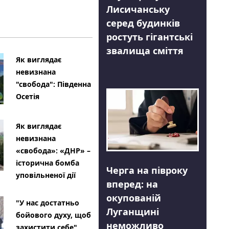
Лисичанську
серед будинків
ростуть гігантські
звалища сміття
Як виглядає
невизнана
"свобода": Південна
Осетія
Як виглядає
невизнана
«свобода»: «ДНР» –
історична бомба
Черга на півроку
уповільненої дії
вперед: на
окупованій
"У нас достатньо
Луганщині
бойового духу, щоб
неможливо
захистити себе"