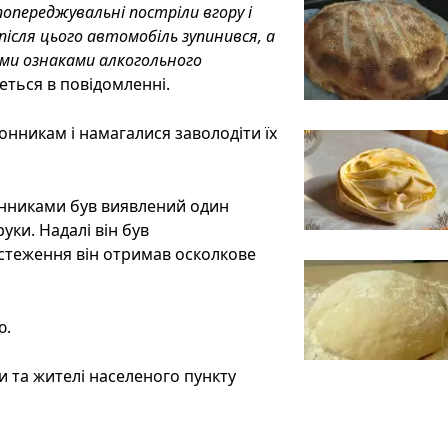
опереджувальні постріли вгору і
ісля цього автомобіль зупинився, а
ними ознаками алкогольного
йдеться в повідомленні.
онникам і намагалися заволодіти їх
онниками був виявлений один
ки. Надалі він був
бстеження він отримав осколкове
ю.
и та жителі населеного пункту