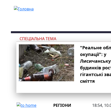
Перейти до основного вмісту
СПЕЦІАЛЬНА ТЕМА
"Реальне об
окупації": у
Лисичанську
будинків рос
гігантські з
сміття
РЕГІОНИ
18:54, 10.