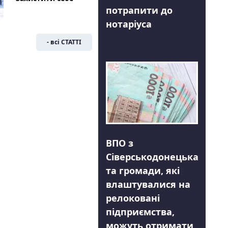
потрапити до
нотаріуса
- всі СТАТТІ
ВПО з
Сіверськодонецька
та громади, які
влаштувалися на
релоковані
підприємства,
можуть отримати