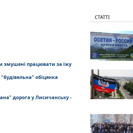
СТАТТІ
и змушені працювати за їжу
 "будівельна" обіцянка
ана" дорога у Лисичанську -