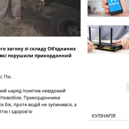
го загону зі складу Об'єднаних
б, які порушили прикордонний
 Пік.
ний наряд помітив невідомий
у Новобіле. Прикордонники
х бік, проте водій не зупинився, а
ттю і здоров'ю
КУЛІНАРІЯ