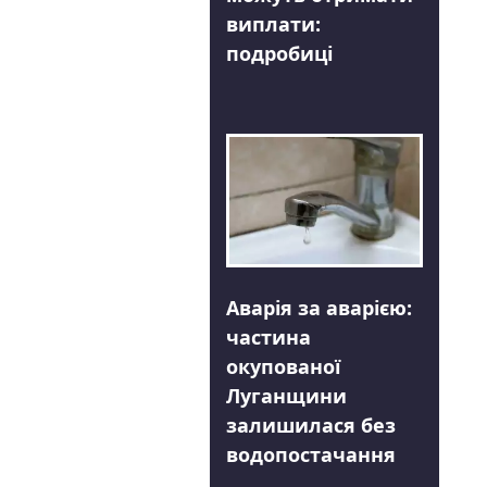
виплати:
подробиці
Аварія за аварією:
частина
окупованої
Луганщини
залишилася без
водопостачання