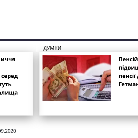
ДУМКИ
личчя
Пенсій
підвищ
 серед
пенсії 
туть
Гетма
валища
09.2020