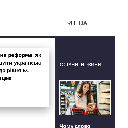
RU
UA
на реформа: як
ити українські
ОСТАННІ НОВИНИ
до рівня ЄС -
нцев
Чому слово