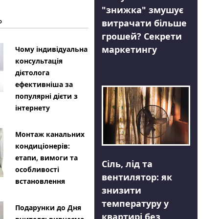
"знижка" змушує
Ь
витрачати більше
грошей? Секрети
маркетингу
Чому індивідуальна
консультація
дієтолога
ефективніша за
популярні дієти з
інтернету
Монтаж канальних
кондиціонерів:
етапи, вимоги та
Сіль, лід та
особливості
вентилятор: як
встановлення
знизити
температуру у
Подарунки до Дня
квартирі без