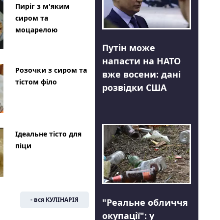
Пиріг з м'яким
сиром та
моцарелою
Путін може
напасти на НАТО
Розочки з сиром та
вже восени: дані
тістом філо
розвідки США
Ідеальне тісто для
піци
- вся КУЛІНАРІЯ
"Реальне обличчя
окупації": у