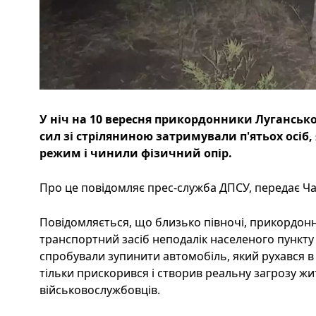
У ніч на 10 вересня прикордонники Лугансько
сил зі стріляниною затримували п'ятьох осі
режим і чинили фізичний опір.
Про це повідомляє прес-служба ДПСУ, передає Час
Повідомляється, що близько півночі, прикордон
транспортний засіб неподалік населеного пункт
спробували зупинити автомобіль, який рухався в ї
тільки прискорився і створив реальну загрозу жи
військовослужбовців.