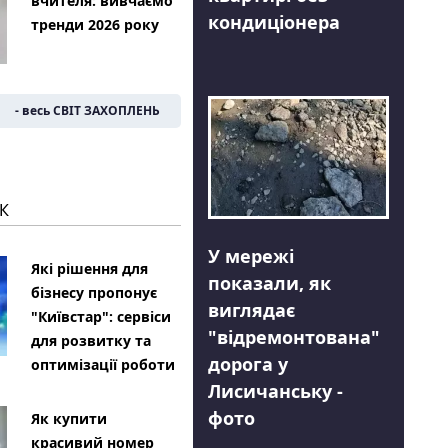
вчителя: вивчаємо
кондиціонера
тренди 2026 року
- весь СВІТ ЗАХОПЛЕНЬ
К
У мережі
Які рішення для
показали, як
бізнесу пропонує
виглядає
"Київстар": сервіси
"відремонтована"
для розвитку та
дорога у
оптимізації роботи
Лисичанську -
фото
Як купити
красивий номер