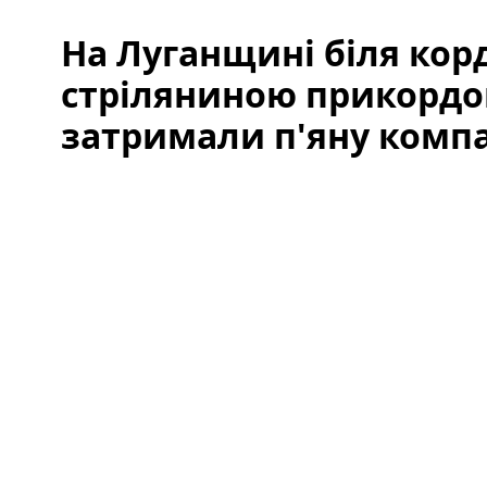
На Луганщині біля корд
стріляниною прикорд
затримали п'яну комп