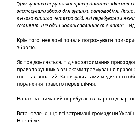
"Для зупинки порушника прикордонники здійснили п
застосували зброю для зупинки автомобіля. Лише п
з нього вийшло четверо осіб, які перебували з яв
сп'яніння. Ще один чоловік залишався в авто"
, - 
Крім того, невідомі почали погрожувати прикорд
зброєю.
Як повідомляється, під час затримання прикорд
правопорушник з ознаками травмування правої ру
госпіталізований. За результатами медичного о
поранення правого передпліччя.
Наразі затриманий перебуває в лікарні під варто
Встановлено, що всі затримані-громадяни Україн
Новобіле.