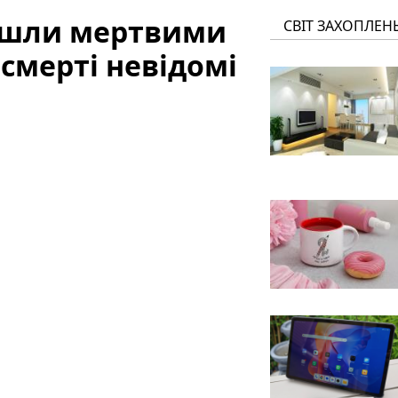
йшли мертвими
СВІТ ЗАХОПЛЕН
смерті невідомі