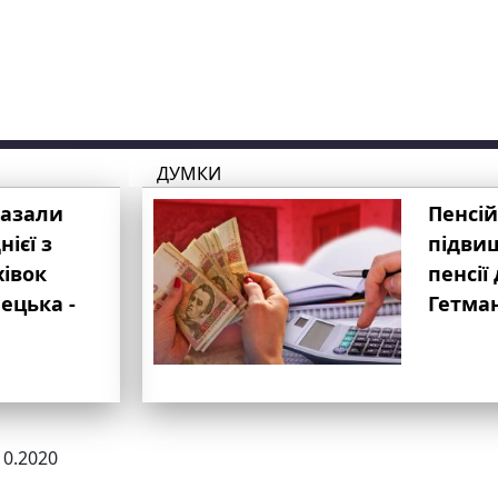
ДУМКИ
казали
Пенсій
ієї з
підвищ
хівок
пенсії 
ецька -
Гетма
10.2020