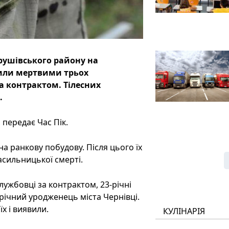
рушівського району на
вили мертвими трьох
а контрактом. Тілесних
.
 передає Час Пік.
на ранкову побудову. Після цього їх
асильницької смерті.
лужбовці за контрактом, 23-річні
ічний уродженець міста Чернівці.
х і виявили.
КУЛІНАРІЯ