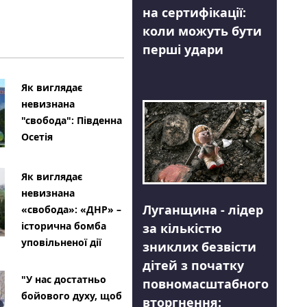
на сертифікації:
коли можуть бути
перші удари
Як виглядає
невизнана
"свобода": Південна
Осетія
Як виглядає
невизнана
Луганщина - лідер
«свобода»: «ДНР» –
історична бомба
за кількістю
уповільненої дії
зниклих безвісти
дітей з початку
"У нас достатньо
повномасштабного
бойового духу, щоб
вторгнення: