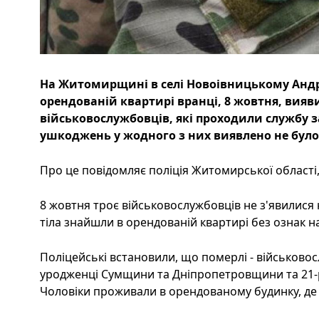
На Житомирщині в селі Новоівницькому Анд
орендованій квартирі вранці, 8 жовтня, вия
військовослужбовців, які проходили службу з
ушкоджень у жодного з них виявлено не було
Про це повідомляє поліція Житомирської області,
8 жовтня троє військовослужбовців не з'явилися 
тіла знайшли в орендованій квартирі без ознак н
Поліцейські встановили, що померлі - військовос
уродженці Сумщини та Дніпропетровщини та 21-р
Чоловіки проживали в орендованому будинку, де ї