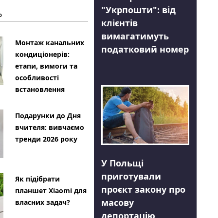
"Укрпошти": від
Ь
клієнтів
вимагатимуть
Монтаж канальних
податковий номер
кондиціонерів:
етапи, вимоги та
особливості
встановлення
Подарунки до Дня
вчителя: вивчаємо
тренди 2026 року
У Польщі
приготували
Як підібрати
проєкт закону про
планшет Xiaomi для
масову
власних задач?
депортацію