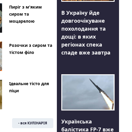
Пиріг з м'яким
В Україну йде
сиром та
довгоочікуване
моцарелою
похолодання та
дощі: в яких
регіонах спека
Розочки з сиром та
спаде вже завтра
тістом філо
Ідеальне тісто для
піци
Українська
- вся КУЛІНАРІЯ
балістика FP-7 вже