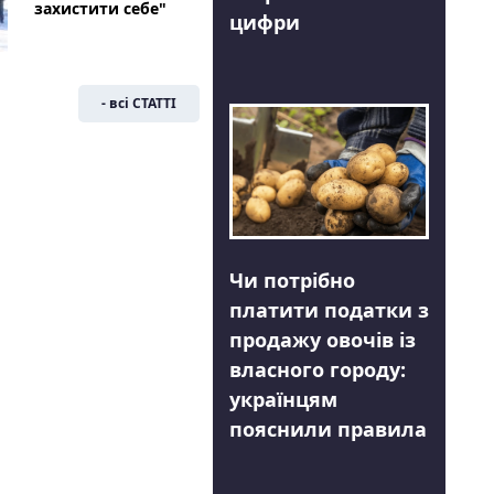
захистити себе"
цифри
- всі СТАТТІ
Чи потрібно
платити податки з
продажу овочів із
власного городу:
українцям
пояснили правила