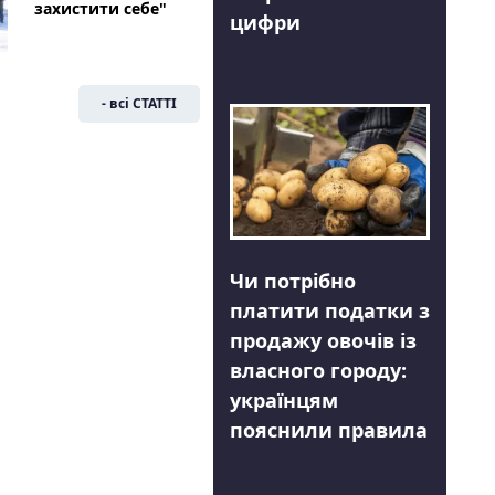
захистити себе"
цифри
- всі СТАТТІ
Чи потрібно
платити податки з
продажу овочів із
власного городу:
українцям
пояснили правила