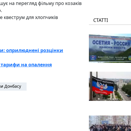
ошує на перегляд фільму про козаків
.
е квеструм для хлопчиків
СТАТТІ
ги: оприлюднені розцінки
і тарифи на опалення
и Донбасу