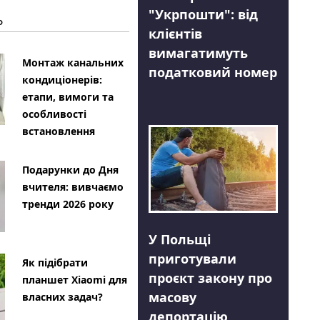
"Укрпошти": від
Ь
клієнтів
вимагатимуть
Монтаж канальних
податковий номер
кондиціонерів:
етапи, вимоги та
особливості
встановлення
Подарунки до Дня
вчителя: вивчаємо
тренди 2026 року
У Польщі
приготували
Як підібрати
проєкт закону про
планшет Xiaomi для
масову
власних задач?
депортацію