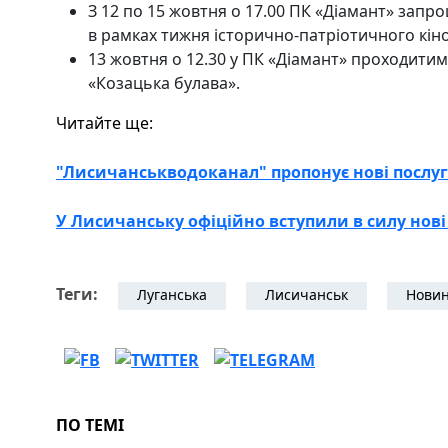
З 12 по 15 жовтня о 17.00 ПК «Діамант» запр
в рамках тижня історично-патріотичного кіно
13 жовтня о 12.30 у ПК «Діамант» проходитим
«Козацька булава».
Читайте ще:
"Лисичанськводоканал" пропонує нові послу
У Лисичанську офіційно вступили в силу нов
Теги:
Луганська
Лисичанськ
Новин
ПО ТЕМІ