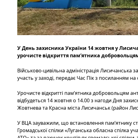
У День захисника України 14 жовтня у Лисич
урочисте відкриття пам’ятника добровольцям
Військово-цивільна адміністрація Лисичанська з
участь у заході, передає Час Пік з посиланням на 
Урочисте відкритті пам’ятника добровольцям ан
відбудеться 14 жовтня о 14.00 з нагоди Дня захис
Жовтнева та Красна міста Лисичанськ (район Лис
У ВЦА зауважили, що встановлення пам’ятнику ст
Громадської спілки «Луганська обласна спілка уч
АТО» та за рахунок коштів як громадської спілки, т