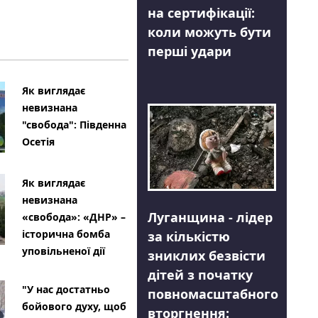
на сертифікації:
коли можуть бути
перші удари
Як виглядає
невизнана
"свобода": Південна
Осетія
Як виглядає
невизнана
Луганщина - лідер
«свобода»: «ДНР» –
історична бомба
за кількістю
уповільненої дії
зниклих безвісти
дітей з початку
"У нас достатньо
повномасштабного
бойового духу, щоб
вторгнення: