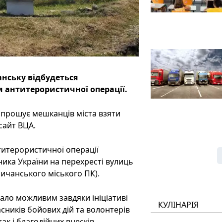
анську відбудеться
 антитерористичної операції.
апрошує мешканців міста взяти
сайт ВЦА.
титерористичної операції
ника України на перехресті вулиць
ичанського міського ПК).
ало можливим завдяки ініціативі
КУЛІНАРІЯ
асників бойових дій та волонтерів
ак і благодійних внесків.