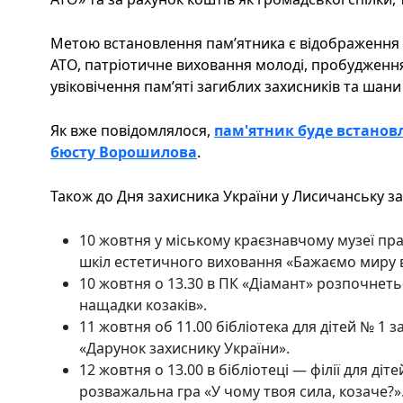
Метою встановлення пам’ятника є відображення 
АТО, патріотичне виховання молоді, пробудження
увіковічення пам’яті загиблих захисників та шан
Як вже повідомлялося,
пам'ятник буде встанов
бюсту Ворошилова
.
Також до Дня захисника України у Лисичанську за
10 жовтня у міському краєзнавчому музеї пр
шкіл естетичного виховання «Бажаємо миру в
10 жовтня о 13.30 в ПК «Діамант» розпочнет
нащадки козаків».
11 жовтня об 11.00 бібліотека для дітей № 1 
«Дарунок захиснику України».
12 жовтня о 13.00 в бібліотеці — філії для ді
розважальна гра «У чому твоя сила, козаче?»