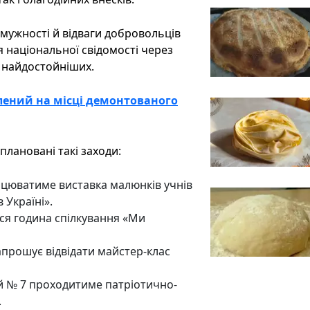
мужності й відваги добровольців
 національної свідомості через
и найдостойніших.
лений на місці демонтованого
плановані такі заходи:
ацюватиме виставка малюнків учнів
 Україні».
ься година спілкування «Ми
запрошує відвідати майстер-клас
тей № 7 проходитиме патріотично-
.