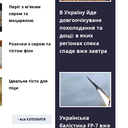
Пиріг з м'яким
В Україну йде
сиром та
довгоочікуване
моцарелою
похолодання та
дощі: в яких
регіонах спека
Розочки з сиром та
спаде вже завтра
тістом філо
Ідеальне тісто для
піци
Українська
- вся КУЛІНАРІЯ
балістика FP-7 вже