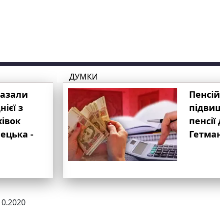
ДУМКИ
казали
Пенсій
ієї з
підвищ
хівок
пенсії 
ецька -
Гетма
10.2020