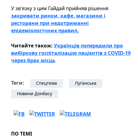
У зв'язку з цим Гайдай прийняв рішення
закривати ринки, кафе, магазини і
ресторани при недотриманні
епідеміологічних правил.
Читайте також:
Українців попередили про
вибіркову госпіталізацію пацієнтів з СOVID-19
через брак місць
Теги:
Спецтема
Луганська
Новини Донбасу
ПО ТЕМІ