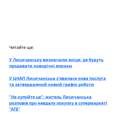
Читайте ще:
У Лисичанську визначили місця, де будуть
продавати новорічні ялинки
У ЦНАП Лисичанська з'явилася нова послуга
та затверджений новий графік роботи
"Не купуйте це": житель Лисичанська
розповів про невдалу покупку в супермаркеті
"АТБ"