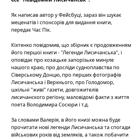
Як написав автор у Фейсбуці, зараз він шукає
меценатів і спонсорів для видання книги,
передає Час Пік.
Кіхтенко повідомив, що збірник є продовженням
його першої книги - "Легенди Лисичанська", і
оповідає про козацьке запорізьке минуле
нашого краю, про досліди судноплавства по
Сіверському Донцю, про перших фотографів
Лисичанська і Верхнього, про Голодомор,
шкільні "живі" газети, довгожителів
лисичанского регіону, маловідомі факти з життя
поета Володимира Сосюри і т.д.
За словами Валерія, в його книзі можна буде
прочитати нові легенди Лисичанська та спогади
військових років від земляків, а також побачити