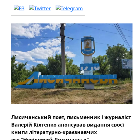
Лисичанський поет, письменник і журналіст
Валерій Кіхтенко анонсував видання своєї
книги літературно-краєзнавчих
есе "Невідомий Лисичанськ".