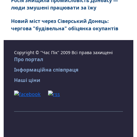
Росія знищила промисловість Донбасу —
люди змушені працювати за їжу
Новий міст через Сіверський Донець:
чергова "будівельна" обіцянка окупантів
Copyright © "Час Пік" 2009 Всі права захищені
Про портал
Інформаційна співпраця
Наші ціни