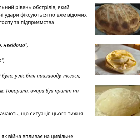
льний рівень обстрілів, який
ні удари фіксуються по вже відомих
сгоспу та підприємства
, невідомо",
",
уло, у ліс біля пивзаводу, лісгосп,
. Говорили, вчора був приліт на
начають, що ситуація цього тижня
 як війна впливає на цивільне