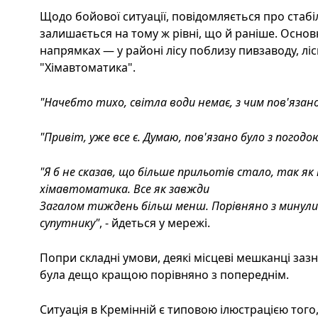
Щодо бойової ситуації, повідомляється про стабі
залишається на тому ж рівні, що й раніше. Основ
напрямках — у районі лісу поблизу пивзаводу, лі
"Хімавтоматика".
"Начебто тихо, світла води немає, з чим пов'язано
"Привіт, уже все є. Думаю, пов'язано було з погодою
"Я б не сказав, що більше прильотів стало, так як і б
хімавтоматика. Все як завжди
Загалом тиждень більш менш. Порівняно з минулим
супутнику"
, - йдеться у мережі.
Попри складні умови, деякі місцеві мешканці заз
була дещо кращою порівняно з попереднім.
Ситуація в Кремінній є типовою ілюстрацією того,