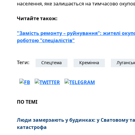
населення, яке залишається на тимчасово окупов
Читайте також:
"Замість ремонту – руйнування": жителі окуп
роботою "спеціалістів"
Теги:
Спецтема
Кремінна
Лугансь
ПО ТЕМІ
Люди замерзають у будинках: у Сватовому та
катастрофа