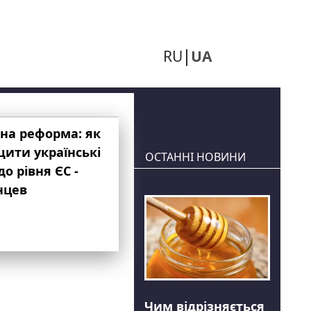
RU
UA
на реформа: як
ити українські
ОСТАННІ НОВИНИ
до рівня ЄС -
нцев
Чим відрізняється