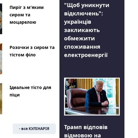
"Щоб уникнути
Пиріг з м'яким
відключень":
сиром та
українців
моцарелою
закликають
обмежити
споживання
Розочки з сиром та
електроенергії
тістом філо
Ідеальне тісто для
піци
Трамп відповів
- вся КУЛІНАРІЯ
відмовою на