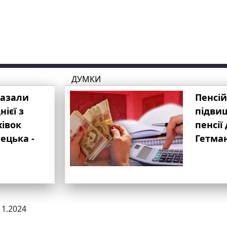
ДУМКИ
казали
Пенсій
ієї з
підвищ
хівок
пенсії 
ецька -
Гетма
11.2024