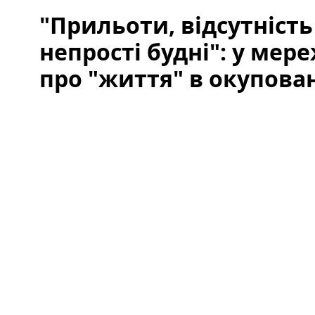
"Прильоти, відсутність
непрості будні": у мер
про "життя" в окупова