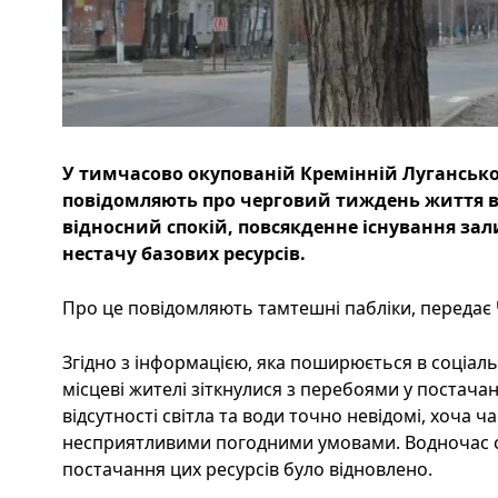
У тимчасово окупованій Кремінній Лугансько
повідомляють про черговий тиждень життя в 
відносний спокій, повсякденне існування за
нестачу базових ресурсів.
Про це повідомляють тамтешні пабліки, передає Ч
Згідно з інформацією, яка поширюється в соціал
місцеві жителі зіткнулися з перебоями у постача
відсутності світла та води точно невідомі, хоча ч
несприятливими погодними умовами. Водночас 
постачання цих ресурсів було відновлено.