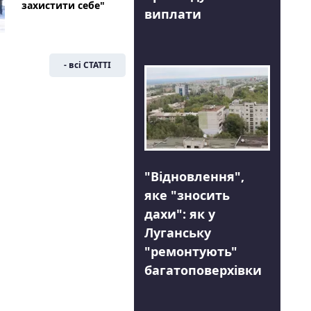
захистити себе"
виплати
- всі СТАТТІ
"Відновлення",
яке "зносить
дахи": як у
Луганську
"ремонтують"
багатоповерхівки