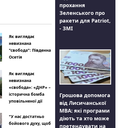
прохання
Зеленського про
ракети для Patriot,
- ЗМІ
Як виглядає
невизнана
"свобода": Південна
Осетія
Як виглядає
невизнана
«свобода»: «ДНР» –
історична бомба
Грошова допомога
уповільненої дії
від Лисичанської
МВА: які програми
"У нас достатньо
діють та хто може
бойового духу, щоб
претендувати на