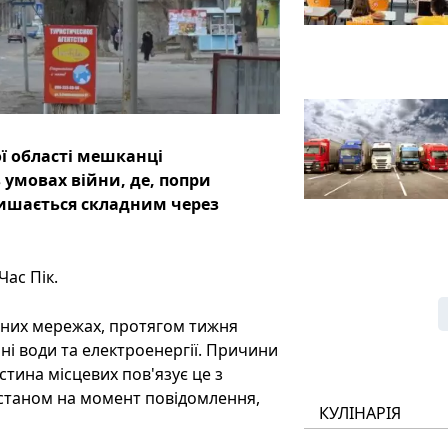
ї області мешканці
умовах війни, де, попри
лишається складним через
ас Пік.
ьних мережах, протягом тижня
нні води та електроенергії. Причини
астина місцевих пов'язує це з
станом на момент повідомлення,
КУЛІНАРІЯ