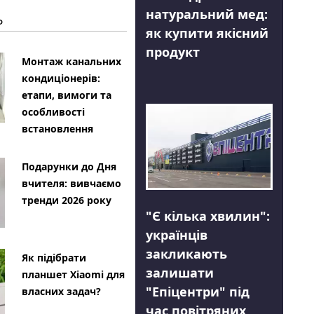
натуральний мед:
Ь
як купити якісний
продукт
Монтаж канальних
кондиціонерів:
етапи, вимоги та
особливості
встановлення
Подарунки до Дня
вчителя: вивчаємо
тренди 2026 року
"Є кілька хвилин":
українців
закликають
Як підібрати
залишати
планшет Xiaomi для
"Епіцентри" під
власних задач?
час повітряних