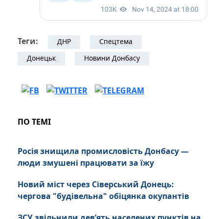
Теги:
ДНР
Спецтема
Донецьк
Новини Донбасу
ПО ТЕМІ
Росія знищила промисловість Донбасу —
люди змушені працювати за їжу
Новий міст через Сіверський Донець:
чергова "будівельна" обіцянка окупантів
ЗСУ звільнили дев’ять населених пунктів на