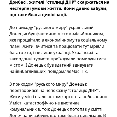
Донбасі, жителі "столиці ДНР" скаржаться на
нестерпні умови життя. Вони давно забули,
що таке блага цивілізації.
До приходу "руського миру" український
Донецьк був фактично містом-мільйонником,
яке процвітало в економічному та соціальному
плані. Жити, вчитися та працювати тут мріяли
багато хто, і не лише українці. Українські та
закордонні туристи приїжджали помилуватися
містом. І Донецьк був здатний здивувати
найвибагливіших, повідомляє Час Пік.
З приходом "руського миру" Донецьк
перетворився на непоказну "столицю ДНР".
Жити у місті стало некомфортно та небезпечно.
У місті катастрофічно не вистачає
комунальників, тож Донецьк потопає у смітті.
Донеччани забули, що таке блага цивілізації. В