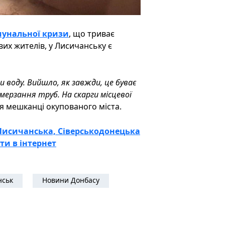
мунальної кризи
, що триває
вих жителів, у Лисичанську є
 воду. Вийшло, як завжди, це буває
замерзання труб. На скарги місцевої
ся мешканці окупованого міста.
Лисичанська, Сіверськодонецька
ти в інтернет
нськ
Новини Донбасу