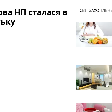
нова НП сталася в
СВІТ ЗАХОПЛЕН
ську