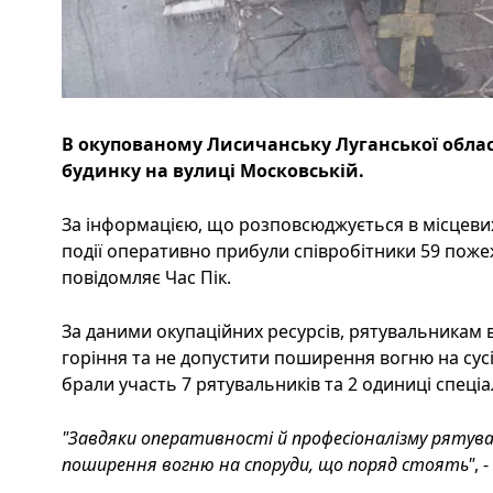
В окупованому Лисичанську Луганської облас
будинку на вулиці Московській.
За інформацією, що розповсюджується в місцевих
події оперативно прибули співробітники 59 поже
повідомляє Час Пік.
За даними окупаційних ресурсів, рятувальникам в
горіння та не допустити поширення вогню на сусід
брали участь 7 рятувальників та 2 одиниці спеціа
"Завдяки оперативності й професіоналізму рятув
поширення вогню на споруди, що поряд стоять"
, 