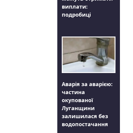
виплати:
подробиці
Аварія за аварією:
частина
окупованої
Луганщини
залишилася без
водопостачання