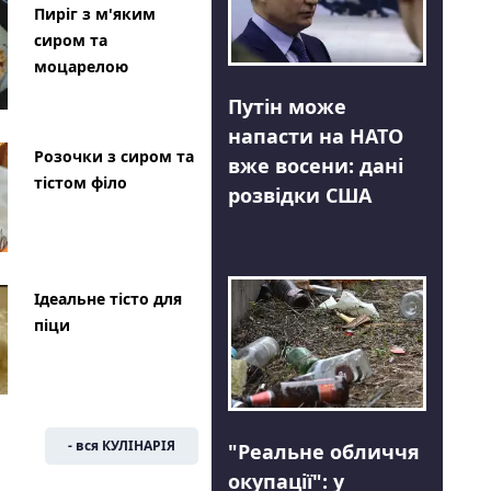
Пиріг з м'яким
сиром та
моцарелою
Путін може
напасти на НАТО
Розочки з сиром та
вже восени: дані
тістом філо
розвідки США
Ідеальне тісто для
піци
- вся КУЛІНАРІЯ
"Реальне обличчя
окупації": у