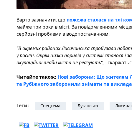
Варто зазначити, що
пожежа сталася на тлі ко
майже три роки в місті. За повідомленнями місце
серйозні проблеми з водопостачанням.
"В окремих районах Лисичанська спробували подати
у росіян. Окрім низки поривів у системі сталося і 
окупаційної влади міста не реагують"
, - скаржать
Читайте також:
Нові заборони: Що жителям 
та Рубіжного заборонили знімати та виклада
Теги:
Спецтема
Луганська
Лисича