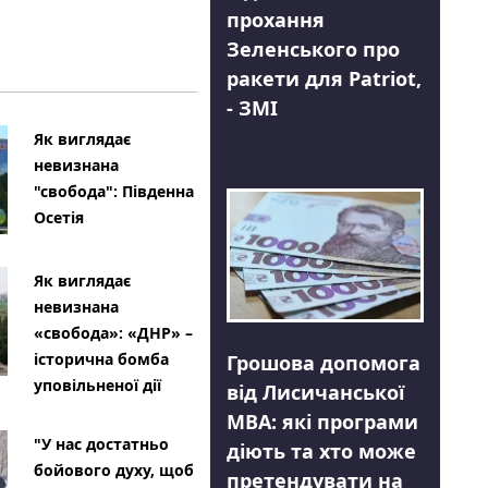
прохання
Зеленського про
ракети для Patriot,
- ЗМІ
Як виглядає
невизнана
"свобода": Південна
Осетія
Як виглядає
невизнана
«свобода»: «ДНР» –
історична бомба
Грошова допомога
уповільненої дії
від Лисичанської
МВА: які програми
"У нас достатньо
діють та хто може
бойового духу, щоб
претендувати на