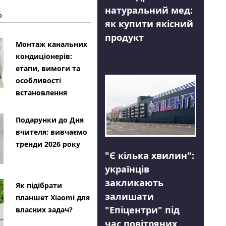
натуральний мед:
Ь
як купити якісний
продукт
Монтаж канальних
кондиціонерів:
етапи, вимоги та
особливості
встановлення
Подарунки до Дня
вчителя: вивчаємо
тренди 2026 року
"Є кілька хвилин":
українців
закликають
Як підібрати
залишати
планшет Xiaomi для
"Епіцентри" під
власних задач?
час повітряних