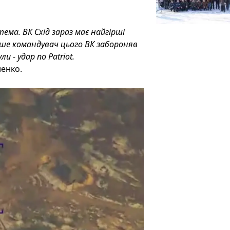
тема. ВК Схід зараз має найгірші
ше командувач цього ВК забороняв
 - удар по Patriot.
ненко.