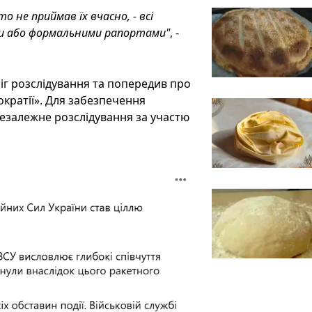
о не приймав їх вчасно, - всі
ми або формальними рапортами"
, -
іг розслідування та попередив про
кратії». Для забезпечення
езалежне розслідування за участю