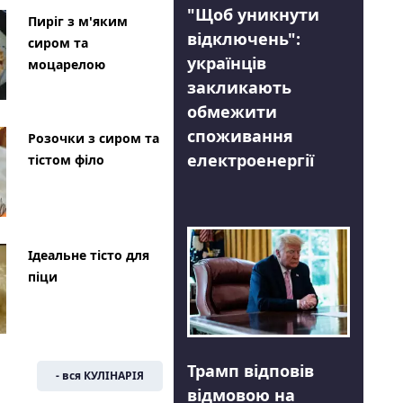
"Щоб уникнути
Пиріг з м'яким
відключень":
сиром та
українців
моцарелою
закликають
обмежити
споживання
Розочки з сиром та
електроенергії
тістом філо
Ідеальне тісто для
піци
Трамп відповів
- вся КУЛІНАРІЯ
відмовою на