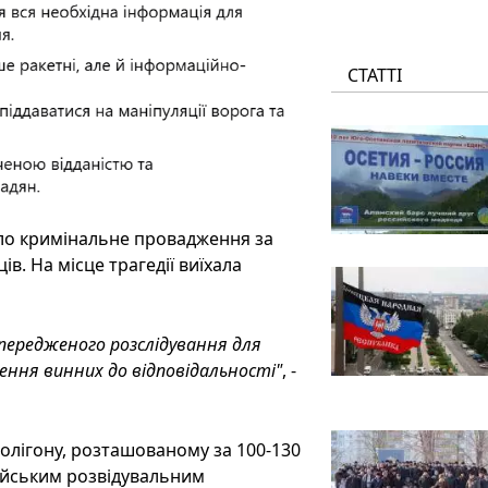
СТАТТІ
ло кримінальне провадження за
в. На місце трагедії виїхала
передженого розслідування для
ення винних до відповідальності"
, -
полігону, розташованому за 100-130
осійським розвідувальним