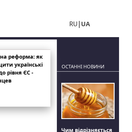
RU
UA
на реформа: як
ити українські
ОСТАННІ НОВИНИ
до рівня ЄС -
нцев
Чим відрізняється