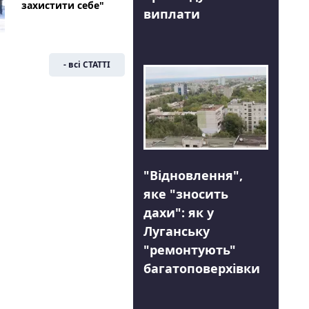
захистити себе"
виплати
- всі СТАТТІ
"Відновлення",
яке "зносить
дахи": як у
Луганську
"ремонтують"
багатоповерхівки