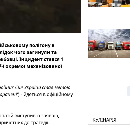
військовому полігону в
лідок чого загинули та
бовці. Інцидент стався 1
7-ї окремої механізованої
Збройних Сил України став метою
оранені",
- йдеться в офіційному
атій виступив із заявою,
КУЛІНАРІЯ
ричетних до трагедії.