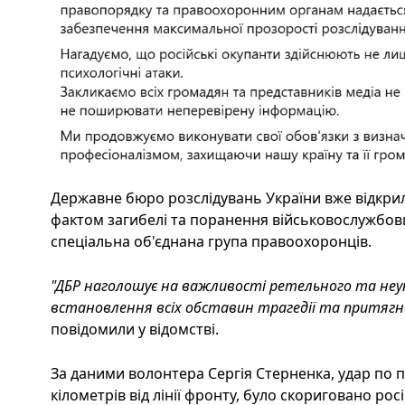
Державне бюро розслідувань України вже відкри
фактом загибелі та поранення військовослужбовці
спеціальна об'єднана група правоохоронців.
"ДБР наголошує на важливості ретельного та неу
встановлення всіх обставин трагедії та притягн
повідомили у відомстві.
За даними волонтера Сергія Стерненка, удар по 
кілометрів від лінії фронту, було скориговано р