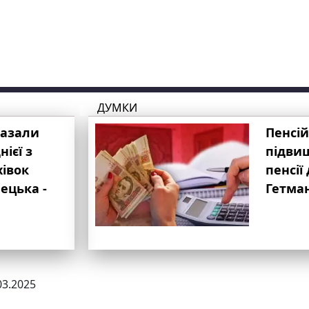
ДУМКИ
казали
Пенсій
ієї з
підвищ
хівок
пенсії 
ецька -
Гетма
03.2025