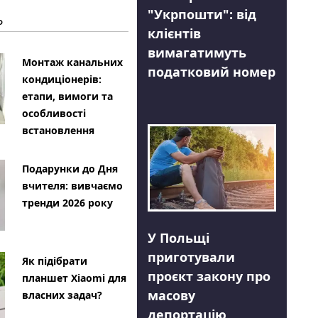
"Укрпошти": від
Ь
клієнтів
вимагатимуть
Монтаж канальних
податковий номер
кондиціонерів:
етапи, вимоги та
особливості
встановлення
Подарунки до Дня
вчителя: вивчаємо
тренди 2026 року
У Польщі
приготували
Як підібрати
проєкт закону про
планшет Xiaomi для
масову
власних задач?
депортацію