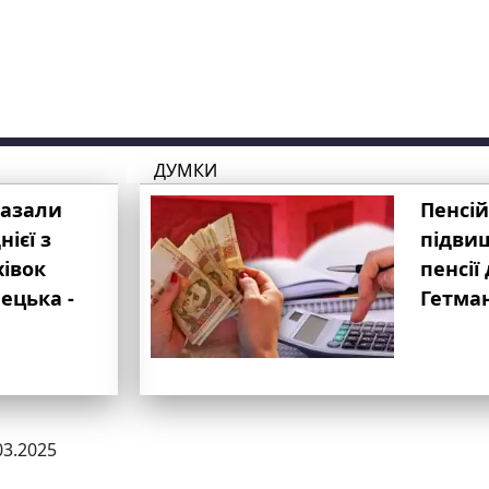
ДУМКИ
казали
Пенсій
ієї з
підвищ
хівок
пенсії 
ецька -
Гетма
03.2025