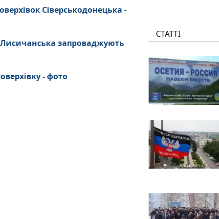
оверхівок Сіверськодонецька -
СТАТТІ
х Лисичанська запроваджують
оверхівку - фото