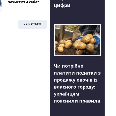
захистити себе"
цифри
- всі СТАТТІ
Чи потрібно
платити податки з
продажу овочів із
власного городу:
українцям
пояснили правила