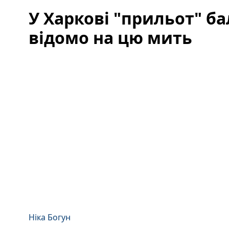
У Харкові "прильот" ба
відомо на цю мить
Ніка Богун