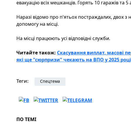
евакуацію всіх мешканців. Горять 10 гаражів та 5 
Наразі відомо про п'ятьох постраждалих, двох з н
допомогу на місці.
На місці працюють усі відповідні служби.
Читайте також:
Скасування виплат, масові п
які ще "сюрпризи" чекають на ВПО у 2025 році
Теги:
Спецтема
ПО ТЕМІ