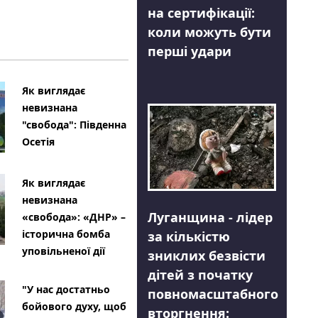
на сертифікації:
коли можуть бути
перші удари
Як виглядає
невизнана
"свобода": Південна
Осетія
Як виглядає
невизнана
Луганщина - лідер
«свобода»: «ДНР» –
історична бомба
за кількістю
уповільненої дії
зниклих безвісти
дітей з початку
"У нас достатньо
повномасштабного
бойового духу, щоб
вторгнення: