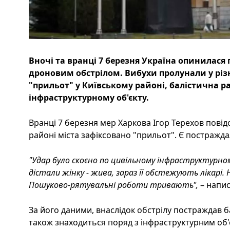
Вночі та вранці 7 березня Україна опинилася
дроновим обстрілом. Вибухи пролунали у різн
"прильот" у Київському районі, балістична 
інфраструктурному об'єкту.
Вранці 7 березня мер Харкова Ігор Терехов пові
районі міста зафіксовано "прильот". Є постраждал
"Удар було скоєно по цивільному інфраструктурному 
дістали жінку - жива, зараз її обстежують лікарі.
Пошуково-рятувальні роботи тривають",
– напис
За його даними, внаслідок обстрілу постраждав 
також знаходиться поряд з інфраструктурним об'