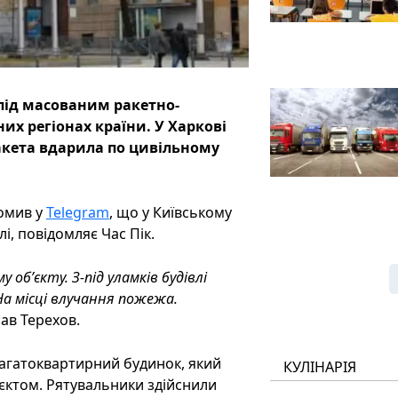
 під масованим ракетно-
их регіонах країни. У Харкові
ракета вдарила по цивільному
домив у
Telegram
, що у Київському
і, повідомляє Час Пік.
обʼєкту. З-під уламків будівлі
 На місці влучання пожежа.
ав Терехов.
багатоквартирний будинок, який
КУЛІНАРІЯ
єктом. Рятувальники здійснили