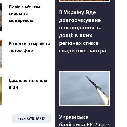
Пиріг з м'яким
В Україну йде
сиром та
довгоочікуване
моцарелою
похолодання та
дощі: в яких
регіонах спека
Розочки з сиром та
спаде вже завтра
тістом філо
Ідеальне тісто для
піци
Українська
- вся КУЛІНАРІЯ
балістика FP-7 вже