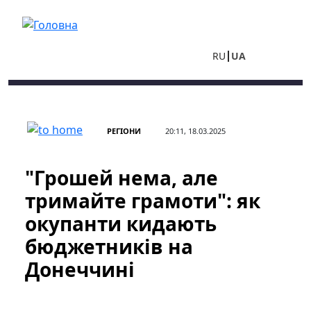
Перейти до основного вмісту
RU
UA
РЕГІОНИ
20:11, 18.03.2025
"Грошей нема, але
тримайте грамоти": як
окупанти кидають
бюджетників на
Донеччині