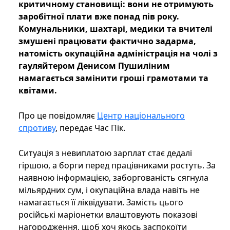
критичному становищі: вони не отримують
заробітної плати вже понад пів року.
Комунальники, шахтарі, медики та вчителі
змушені працювати фактично задарма,
натомість окупаційна адміністрація на чолі з
гауляйтером Денисом Пушиліним
намагається замінити гроші грамотами та
квітами.
Про це повідомляє
Центр національного
спротиву
, передає Час Пік.
Ситуація з невиплатою зарплат стає дедалі
гіршою, а борги перед працівниками ростуть. За
наявною інформацією, заборгованість сягнула
мільярдних сум, і окупаційна влада навіть не
намагається її ліквідувати. Замість цього
російські маріонетки влаштовують показові
нагородження, щоб хоч якось заспокоїти