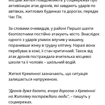
Місцеві жителі повідомляють у соцмережах про
активізацію атак дронів, які завдають ударів по
автівках, житлових будинках та дорогах, передає
Час Пік.
За словами очевидців, у районі Першої шахти
безпілотники постійно атакують місто. Внаслідок
одного з ударів уламок влучив у машину,
поранивши жінку в грудну клітину. Наразі вона
перебуває в комі, її стан критичний. Також від
атак дронів постраждала вчителька місцевої
школи та її чоловік – шкільний водій.
Жителі Кремінної зазначають, що ситуація
залишається напруженою.
"Дронів дуже багато, вчора дорогою з Кремінної
на Житлівку постраждали люди"
, – пишуть у
соцмережах.