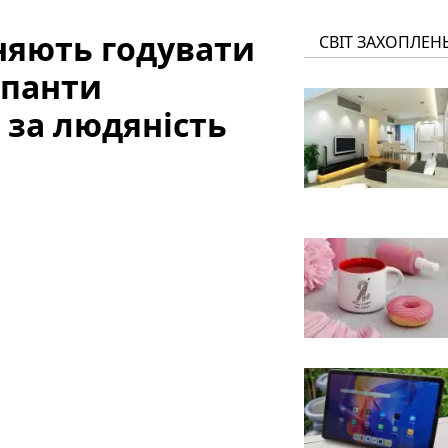
няють годувати
СВІТ ЗАХОПЛЕН
упанти
 за людяність