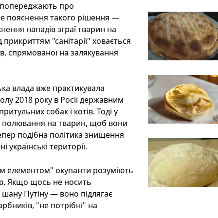
, попереджають про
не пояснення такого рішення —
кнення нападів зграї тварин на
 прикриттям "санітарії" ховається
в, спрямованої на залякування
ська влада вже практикувала
болу 2018 року в Росії державним
итульних собак і котів. Тоді у
є полювання на тварин, щоб вони
Тепер подібна політика знищення
і українські території.
ним елементом" окупанти розуміють
ію. Якщо щось не носить
дає шану Путіну — воно підлягає
рбників, "не потрібні" на