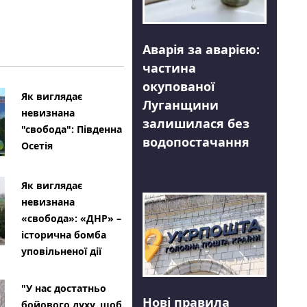
Аварія за аварією:
частина
окупованої
Як виглядає
Луганщини
невизнана
залишилася без
"свобода": Південна
водопостачання
Осетія
Як виглядає
невизнана
«свобода»: «ДНР» –
історична бомба
уповільненої дії
"У нас достатньо
Нові правила
бойового духу, щоб