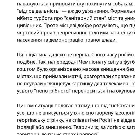
наважуються приносити їжу покинутим собакам
"відповідальність" — аж до ув’язнення. Формаль
нібито турбота про "санітарний стан" міст та уни
цивільних. Проте місцеві добре розуміють, що під
черговий прояв репресивної політики загарбникі
населення та демонстрацію повної влади.
Ця ініціатива далеко не перша. Свого часу росій
подібне. Так, напередодні Чемпіонату світу з фут
коштом було організовано масове знищення безпр
містах, що приймали матчі, розгортали справжн
не псували «глянцеву» картинку для телекамер. 
усього "непотрібного" переноситься і на окупован
Цинізм ситуації полягає в тому, що під "небажа
усе, що не вписується у їхню спотворену ідеолог
георгіївську стрічку, не співає гімн Росії і не від
ізоляції або знищенню. Тварини ж, за логікою зага
території, де панує страх і репресії.