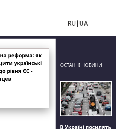
RU
UA
на реформа: як
ити українські
ОСТАННІ НОВИНИ
до рівня ЄС -
нцев
В Україні посилять