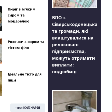
Пиріг з м'яким
сиром та
ВПО з
моцарелою
Сіверськодонецька
та громади, які
влаштувалися на
Розочки з сиром та
релоковані
тістом філо
підприємства,
можуть отримати
виплати:
подробиці
Ідеальне тісто для
піци
- вся КУЛІНАРІЯ