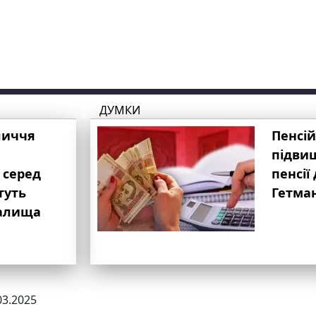
ДУМКИ
личчя
Пенсій
підвищ
 серед
пенсії 
туть
Гетма
валища
03.2025