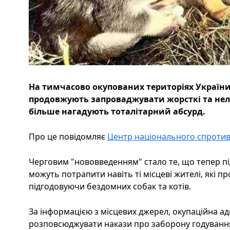
На тимчасово окупованих територіях України
продовжують запроваджувати жорсткі та нелю
більше нагадують тоталітарний абсурд.
Про це повідомляє
Центр національного спротив
Черговим "нововведенням" стало те, що тепер п
можуть потрапити навіть ті місцеві жителі, які пр
підгодовуючи бездомних собак та котів.
За інформацією з місцевих джерел, окупаційна ад
розповсюджувати накази про заборону годування