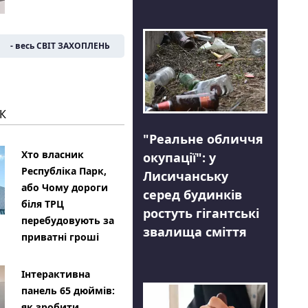
- весь СВІТ ЗАХОПЛЕНЬ
К
"Реальне обличчя
Хто власник
окупації": у
Республіка Парк,
Лисичанську
або Чому дороги
серед будинків
біля ТРЦ
ростуть гігантські
перебудовують за
звалища сміття
приватні гроші
Інтерактивна
панель 65 дюймів:
як зробити