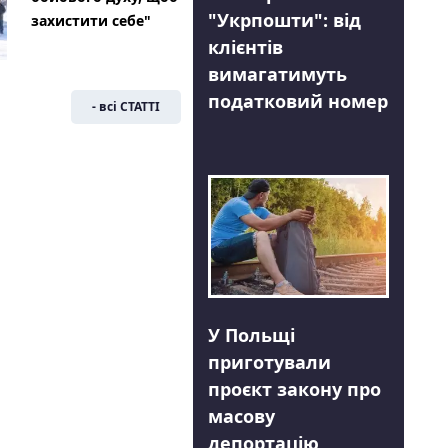
"Укрпошти": від
захистити себе"
клієнтів
вимагатимуть
податковий номер
- всі СТАТТІ
У Польщі
приготували
проєкт закону про
масову
депортацію