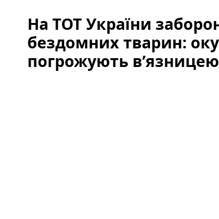
На ТОТ України заборо
бездомних тварин: ок
погрожують в’язницею