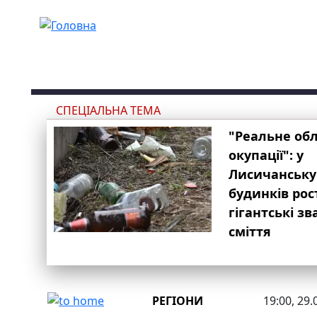
Перейти до основного вмісту
СПЕЦІАЛЬНА ТЕМА
"Реальне об
окупації": у
Лисичанську
будинків рос
гігантські з
сміття
РЕГІОНИ
19:00, 29.