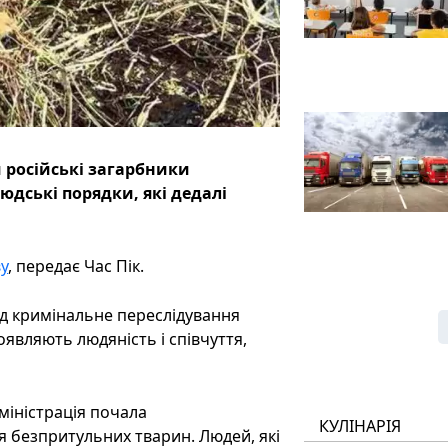
 російські загарбники
дські порядки, які дедалі
у
, передає Час Пік.
ід кримінальне переслідування
оявляють людяність і співчуття,
міністрація почала
КУЛІНАРІЯ
 безпритульних тварин. Людей, які