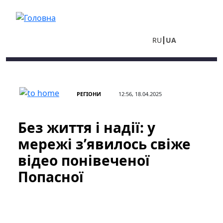
Перейти до основного вмісту
RU
UA
РЕГІОНИ
12:56, 18.04.2025
Без життя і надії: у
мережі з’явилось свіже
відео понівеченої
Попасної