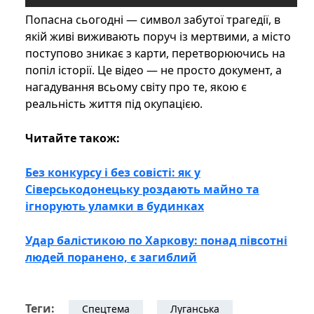
Попасна сьогодні — символ забутої трагедії, в
якій живі виживають поруч із мертвими, а місто
поступово зникає з карти, перетворюючись на
попіл історії. Це відео — не просто документ, а
нагадування всьому світу про те, якою є
реальність життя під окупацією.
Читайте також:
Без конкурсу і без совісті: як у
Сіверськодонецьку роздають майно та
ігнорують уламки в будинках
Удар балістикою по Харкову: понад півсотні
людей поранено, є загиблий
Теги:
Спецтема
Луганська