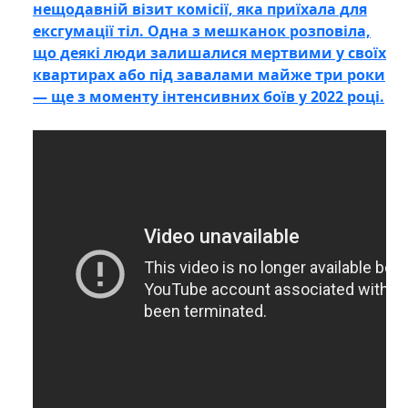
нещодавній візит комісії, яка приїхала для
ексгумації тіл. Одна з мешканок розповіла,
що деякі люди залишалися мертвими у своїх
квартирах або під завалами майже три роки
— ще з моменту інтенсивних боїв у 2022 році.