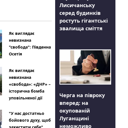
Лисичанську
серед будинків
ростуть гігантські
звалища сміття
Як виглядає
невизнана
"свобода": Південна
Осетія
Як виглядає
невизнана
«свобода»: «ДНР» –
історична бомба
Черга на півроку
уповільненої дії
вперед: на
окупованій
"У нас достатньо
Луганщині
бойового духу, щоб
неможливо
захистити себе"