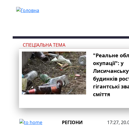
Перейти до основного вмісту
СПЕЦІАЛЬНА ТЕМА
"Реальне об
окупації": у
Лисичанську
будинків рос
гігантські з
сміття
РЕГІОНИ
17:27, 20.