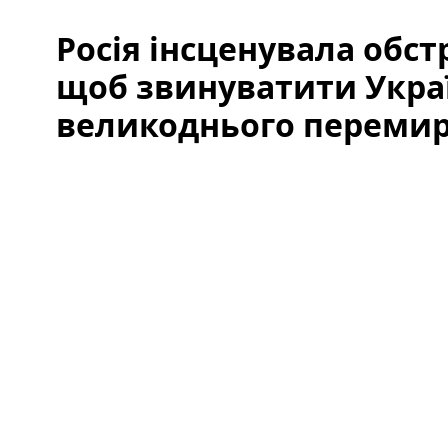
Росія інсценувала обст
щоб звинуватити Укра
великоднього перемир