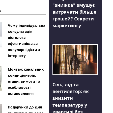
"знижка" змушує
Ь
витрачати більше
грошей? Секрети
маркетингу
Чому індивідуальна
консультація
дієтолога
ефективніша за
популярні дієти з
інтернету
Монтаж канальних
кондиціонерів:
етапи, вимоги та
Сіль, лід та
особливості
вентилятор: як
встановлення
знизити
температуру у
Подарунки до Дня
квартирі без