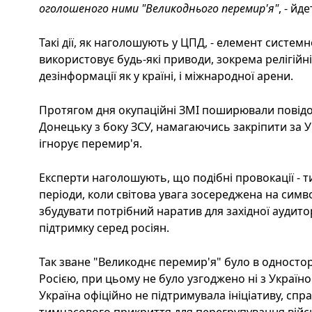
оголошеного ними "Великоднього перемир'я"
, - йд
Такі дії, як наголошують у ЦПД, - елемент системно
використовує будь-які приводи, зокрема релігійні 
дезінформації як у країні, і міжнародної арени.
Протягом дня окупаційні ЗМІ поширювали повідо
Донецьку з боку ЗСУ, намагаючись закріпити за 
ігнорує перемир'я.
Експерти наголошують, що подібні провокації - т
періоди, коли світова увага зосереджена на символ
збудувати потрібний наратив для західної аудито
підтримку серед росіян.
Так зване "Великоднє перемир'я" було в однос
Росією, при цьому не було узгоджено ні з Україн
Україна офіційно не підтримувала ініціативу, сп