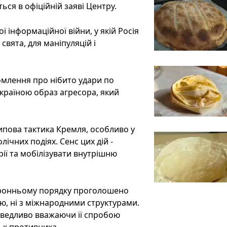
еться в офіційній заяві Центру.
ї інформаційної війни, у якій Росія
свята, для маніпуляцій і
млення про нібито удари по
Україною образ агресора, який
ипова тактика Кремля, особливо у
ічних подіях. Сенс цих дій -
рії та мобілізувати внутрішню
торонньому порядку проголошено
ою, ні з міжнародними структурами.
раведливо вважаючи її спробою