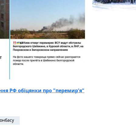
ння РФ обіцянки про "перемир'я"
онбасу