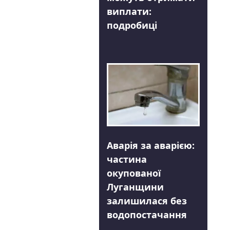
виплати:
подробиці
Аварія за аварією:
частина
окупованої
Луганщини
залишилася без
водопостачання