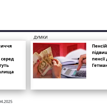
ДУМКИ
личчя
Пенсій
підвищ
 серед
пенсії 
туть
Гетма
валища
04.2025