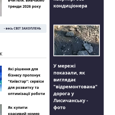
вчителя: вивчаємо
кондиціонера
тренди 2026 року
- весь СВІТ ЗАХОПЛЕНЬ
К
У мережі
Які рішення для
показали, як
бізнесу пропонує
виглядає
"Київстар": сервіси
"відремонтована"
для розвитку та
дорога у
оптимізації роботи
Лисичанську -
фото
Як купити
красивий номер