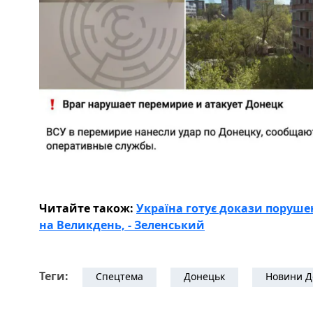
Читайте також:
Україна готує докази поруше
на Великдень, - Зеленський
Теги:
Спецтема
Донецьк
Новини Д