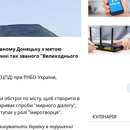
ованому Донецьку з метою
нні так званого "Великоднього
 (ЦПД) при РНБО України,
 обстріл по місту, щоб створити в
 зриває спроби "мирного діалогу",
тупає у ролі "миротворця".
КУЛІНАРІЯ
звинуватити Україну в порушенні