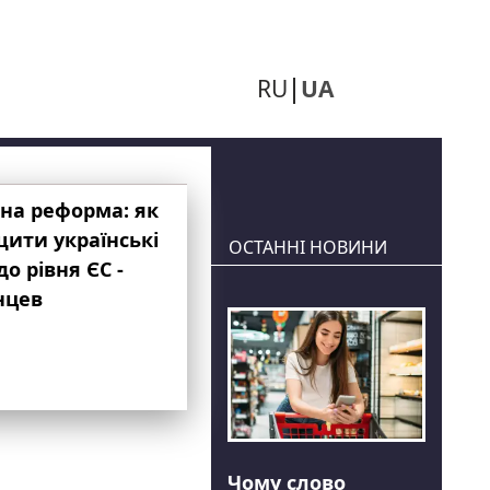
RU
UA
на реформа: як
ити українські
ОСТАННІ НОВИНИ
до рівня ЄС -
нцев
Чому слово