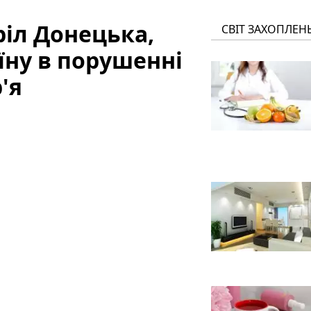
ріл Донецька,
СВІТ ЗАХОПЛЕН
їну в порушенні
'я