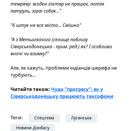
темряву: жоден ліхтар не працює, потім
патруль, зграї собак..."
"6 штук на все місто... Смішно"
"А з Метьолкіного (селище поблизу
Сіверськодонецька - прим. ред.) як? І особливо
вночі чи взимку?"
Але, як кажуть, проблеми індіанців шерифа не
турбують...
Читайте також:
Чудо "прогресу": як у
Сіверськодонецьку працюють таксофони
Теги:
Спецтема
Луганська
Новини Донбасу