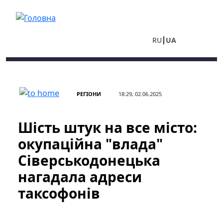
Перейти до основного вмісту
RU
UA
РЕГІОНИ
18:29, 02.06.2025
Шість штук на все місто:
окупаційна "влада"
Сіверськодонецька
нагадала адреси
таксофонів