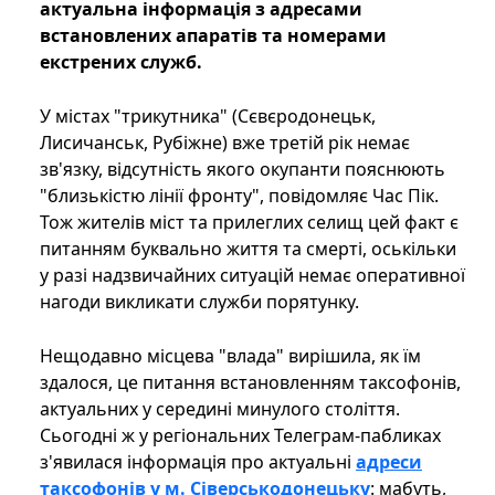
актуальна інформація з адресами
встановлених апаратів та номерами
екстрених служб.
У містах "трикутника" (Сєвєродонецьк,
Лисичанськ, Рубіжне) вже третій рік немає
зв'язку, відсутність якого окупанти пояснюють
"близькістю лінії фронту", повідомляє Час Пік.
Тож жителів міст та прилеглих селищ цей факт є
питанням буквально життя та смерті, оськільки
у разі надзвичайних ситуацій немає оперативної
нагоди викликати служби порятунку.
Нещодавно місцева "влада" вирішила, як їм
здалося, це питання встановленням таксофонів,
актуальних у середині минулого століття.
Сьогодні ж у регіональних Телеграм-пабликах
з'явилася інформація про актуальні
адреси
таксофонів у м. Сіверськодонецьку
: мабуть,