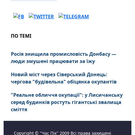
ПО ТЕМІ
Росія знищила промисловість Донбасу —
люди змушені працювати за їжу
Новий міст через Сіверський Донець:
чергова "будівельна" обіцянка окупантів
"Реальне обличчя окупації": у Лисичанську
серед будинків ростуть гігантські звалища
сміття
Copyright © "Час Пік" 2009 Всі права захищені