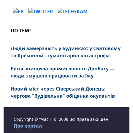
ПО ТЕМІ
Люди замерзають у будинках: у Сватовому
та Кремінній - гуманітарна катастрофа
Росія знищила промисловість Донбасу —
люди змушені працювати за їжу
Новий міст через Сіверський Донець:
чергова "будівельна" обіцянка окупантів
Copyright © "Час Пік" 2009 Всі права захищені
Про портал