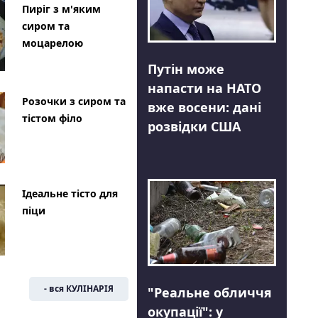
Пиріг з м'яким
сиром та
моцарелою
Путін може
напасти на НАТО
Розочки з сиром та
вже восени: дані
тістом філо
розвідки США
Ідеальне тісто для
піци
- вся КУЛІНАРІЯ
"Реальне обличчя
окупації": у