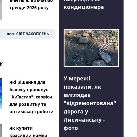
вчителя: вивчаємо
кондиціонера
тренди 2026 року
- весь СВІТ ЗАХОПЛЕНЬ
К
У мережі
Які рішення для
показали, як
бізнесу пропонує
виглядає
"Київстар": сервіси
"відремонтована"
для розвитку та
дорога у
оптимізації роботи
Лисичанську -
фото
Як купити
красивий номер