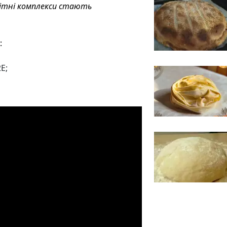
енітні комплекси стають
:
Е;