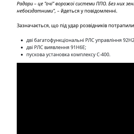
Радари – це "очі" ворожої системи ППО. Без них з
небоєздатними", –
йдеться у повідомленні.
Зазначається, що під удар розвідників потрапили
дві багатофункціональні РЛС управління 92Н2
дві РЛС виявлення 91Н6Е;
пускова установка комплексу С-400.