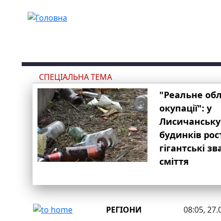
Перейти до основного вмісту
СПЕЦІАЛЬНА ТЕМА
"Реальне об
окупації": у
Лисичанську
будинків рос
гігантські з
сміття
РЕГІОНИ
08:05, 27.