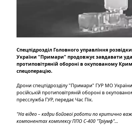
Спецпідрозділ Головного управління розвідки
України "Примари" продовжує завдавати удар
протиповітряній обороні в окупованому Крим
спецоперацію.
Дрони спецпідрозділу "Примари" ГУР МО України
російській протиповітряній обороні в окуповано
пресслужба ГУР, передає Час Пік.
"На відео – кадри бойової роботи по критично ва
компонентах комплексу ППО С-400 "Тріумф"...