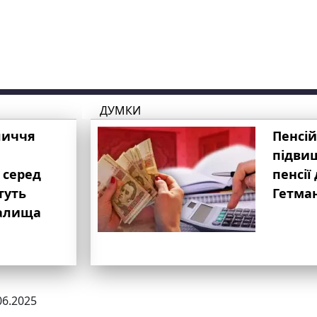
ДУМКИ
личчя
Пенсій
підвищ
 серед
пенсії 
туть
Гетма
валища
06.2025