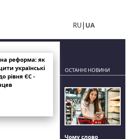
RU
UA
на реформа: як
ити українські
ОСТАННІ НОВИНИ
до рівня ЄС -
нцев
Чому слово