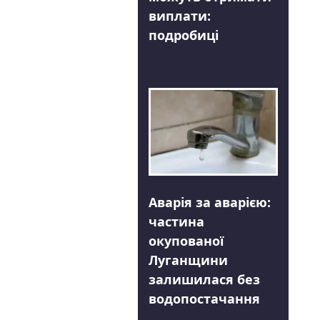
виплати:
подробиці
Аварія за аварією:
частина
окупованої
Луганщини
залишилася без
водопостачання