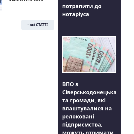
потрапити до
нотаріуса
- всі СТАТТІ
ВПО з
Сіверськодонецька
та громади, які
влаштувалися на
релоковані
підприємства,
можуть отримати