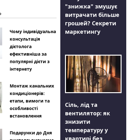
"знижка" змушує
Ь
витрачати більше
грошей? Секрети
маркетингу
Чому індивідуальна
консультація
дієтолога
ефективніша за
популярні дієти з
інтернету
Монтаж канальних
кондиціонерів:
етапи, вимоги та
Сіль, лід та
особливості
вентилятор: як
встановлення
знизити
температуру у
Подарунки до Дня
квартирі без