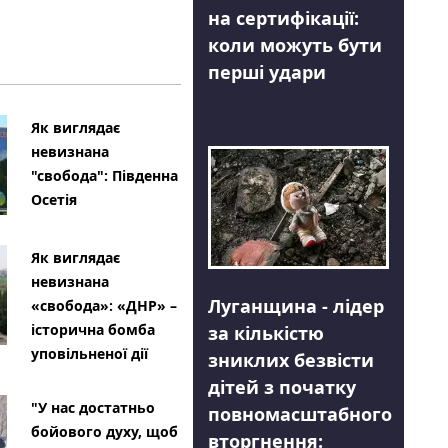
на сертифікації:
коли можуть бути
перші удари
Як виглядає
невизнана
"свобода": Південна
Осетія
Як виглядає
невизнана
Луганщина - лідер
«свобода»: «ДНР» –
історична бомба
за кількістю
уповільненої дії
зниклих безвісти
дітей з початку
"У нас достатньо
повномасштабного
бойового духу, щоб
вторгнення: