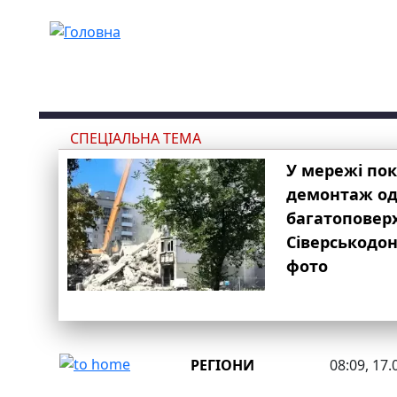
Перейти до основного вмісту
СПЕЦІАЛЬНА ТЕМА
У мережі по
демонтаж одн
багатоповер
Сіверськодон
фото
РЕГІОНИ
08:09, 17.