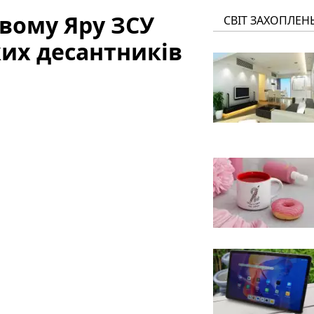
овому Яру ЗСУ
СВІТ ЗАХОПЛЕН
ких десантників