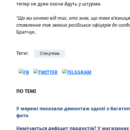
тепер не дуже охоче йдуть у штурми.
"Що ми хочемо від тих, хто знає, що таке вʼязниц
ставлення так званих російських офіцерів до солд
Братчук.
Теги:
Спецтема
ПО ТЕМІ
У мережі показали демонтаж однієї з багатоп
фото
Намічається дефіцит продуктів? У магазина