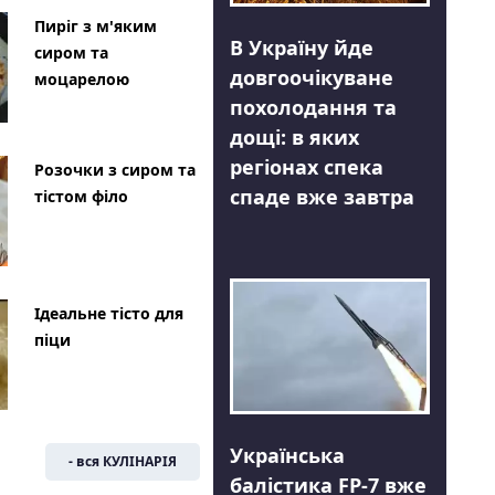
Пиріг з м'яким
В Україну йде
сиром та
довгоочікуване
моцарелою
похолодання та
дощі: в яких
регіонах спека
Розочки з сиром та
спаде вже завтра
тістом філо
Ідеальне тісто для
піци
Українська
- вся КУЛІНАРІЯ
балістика FP-7 вже