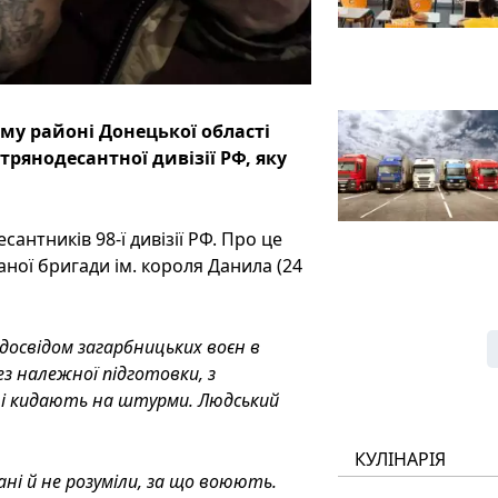
ому районі Донецької області
ітрянодесантної дивізії РФ, яку
антників 98-ї дивізії РФ. Про це
аної бригади ім. короля Данила (24
 досвідом загарбницьких воєн в
 без належної підготовки, з
й і кидають на штурми. Людський
КУЛІНАРІЯ
ані й не розуміли, за що воюють.