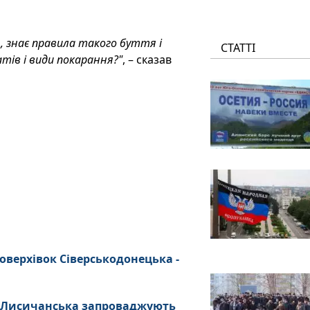
я, знає правила такого буття і
СТАТТІ
атів і види покарання?"
, – сказав
оверхівок Сіверськодонецька -
х Лисичанська запроваджують