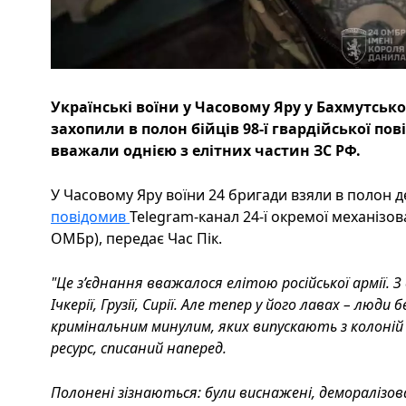
Українські воїни у Часовому Яру у Бахмутськ
захопили в полон бійців 98-ї гвардійської пов
вважали однією з елітних частин ЗС РФ.
У Часовому Яру воїни 24 бригади взяли в полон дес
повідомив
Telegram-канал 24-ї окремої механізов
ОМБр), передає Час Пік.
"Це з’єднання вважалося елітою російської армії. З
Ічкерії, Грузії, Сирії. Але тепер у його лавах – люди
кримінальним минулим, яких випускають з колоні
ресурс, списаний наперед.
Полонені зізнаються: були виснажені, деморалізов