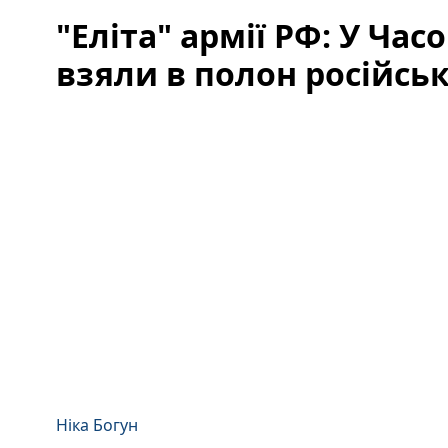
"Еліта" армії РФ: У Час
взяли в полон російсь
Ніка Богун