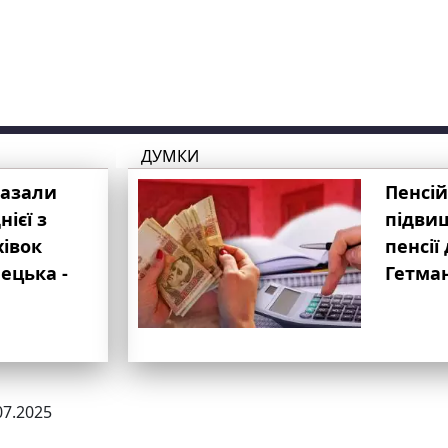
ДУМКИ
казали
Пенсій
ієї з
підвищ
хівок
пенсії 
ецька -
Гетма
07.2025