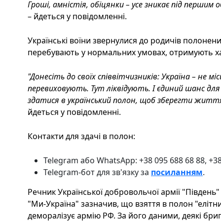
Гроші, амністія, обіцянки – усе зникає під першим
– йдеться у повідомленні.
Українські воїни звернулися до родичів полонен
перебувають у нормальних умовах, отримують х
"Донесіть до своїх співвітчизників: Україна – не мі
перевиховують. Тут ліквідують. І єдиний шанс для
здатися в український полон, щоб зберегти житт
йдеться у повідомленні.
Контакти для здачі в полон:
Telegram або WhatsApp: +38 095 688 68 88, +38 
Telegram-бот для зв'язку за
посиланням
.
Речник Української добровольчої армії "Південь" 
"Ми-Україна" зазначив, що взяття в полон "елітн
деморалізує армію РФ. За його даними, деякі бри