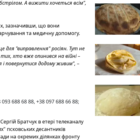
 обстрілом. А вижити хочеться всім",
их, зазначивши, що вони
арчування та медичну допомогу.
сце для "виправлення" росіян. Тут не
 тих, хто вже опинився на війні –
я і повернутися додому живим",
–
093 688 68 88, +38 097 688 66 88;
Сергій Братчук в етері телеканалу
их" псковських десантників
гади на окремих ділянках фронту