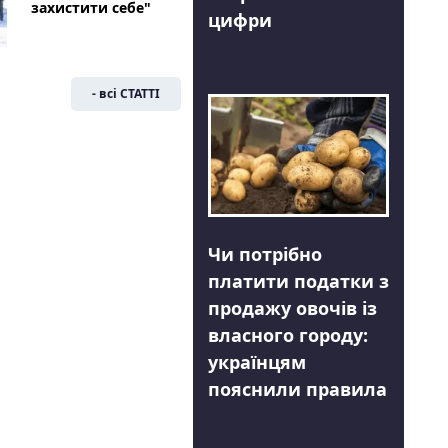
захистити себе"
цифри
- всі СТАТТІ
Чи потрібно
платити податки з
продажу овочів із
власного городу:
українцям
пояснили правила