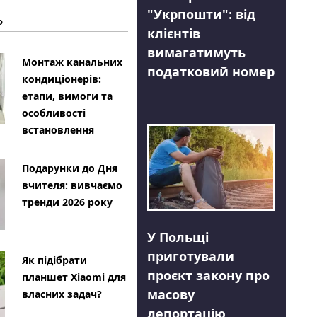
"Укрпошти": від
Ь
клієнтів
вимагатимуть
Монтаж канальних
податковий номер
кондиціонерів:
етапи, вимоги та
особливості
встановлення
Подарунки до Дня
вчителя: вивчаємо
тренди 2026 року
У Польщі
приготували
Як підібрати
проєкт закону про
планшет Xiaomi для
масову
власних задач?
депортацію