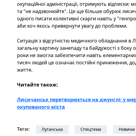
окупаційної адміністрації, отримують відписки: 
та "не надзвонюйте". Це ще більше обурює лисич
одного писати колективні скарги навіть у "генпро
аби хоч якось привернути увагу до проблеми.
Ситуація з відсутністю медичного обладнання в 
загальну картину занепаду та байдужості з боку ок
роки не змогла забезпечити навіть елементарних
тисяч людей це означає постійні приниження, до
життя.
Читайте також:
Лисичанськ перетворюється на джунглі: у мер
окупованого міста
Теги:
Луганська
Спецтема
Новини 