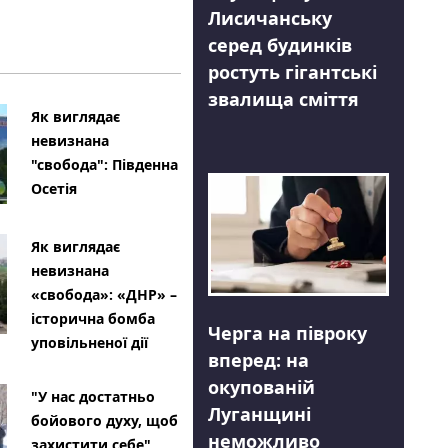
Лисичанську
серед будинків
ростуть гігантські
звалища сміття
Як виглядає
невизнана
"свобода": Південна
Осетія
Як виглядає
невизнана
«свобода»: «ДНР» –
історична бомба
Черга на півроку
уповільненої дії
вперед: на
окупованій
"У нас достатньо
Луганщині
бойового духу, щоб
неможливо
захистити себе"