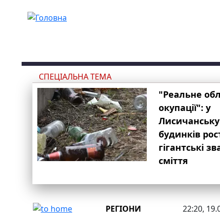
Перейти до основного вмісту
СПЕЦІАЛЬНА ТЕМА
"Реальне об
окупації": у
Лисичанську
будинків рос
гігантські з
сміття
РЕГІОНИ
22:20, 19.