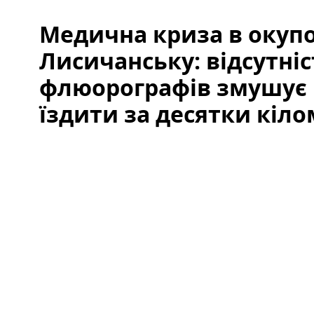
Медична криза в окуп
Лисичанську: відсутніс
флюорографів змушує
їздити за десятки кіло