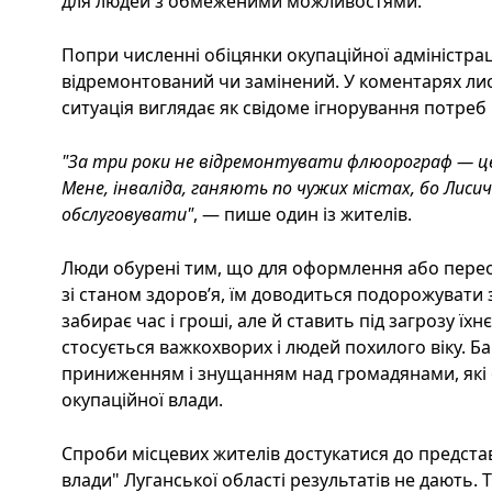
для людей з обмеженими можливостями.
Попри численні обіцянки окупаційної адміністрац
відремонтований чи замінений. У коментарях ли
ситуація виглядає як свідоме ігнорування потреб
"За три роки не відремонтувати флюорограф — це
Мене, інваліда, ганяють по чужих містах, бо Лиси
обслуговувати"
, — пише один із жителів.
Люди обурені тим, що для оформлення або пере
зі станом здоров’я, їм доводиться подорожувати 
забирає час і гроші, але й ставить під загрозу їх
стосується важкохворих і людей похилого віку. Ба
приниженням і знущанням над громадянами, які
окупаційної влади.
Спроби місцевих жителів достукатися до представ
влади" Луганської області результатів не дають. Т