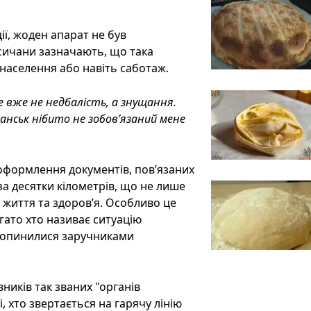
ії, жоден апарат не був
сичани зазначають, що така
 населення або навіть саботаж.
 вже не недбалість, а знущання.
чанськ нібито не зобов’язаний мене
оформлення документів, пов’язаних
за десятки кілометрів, що не лише
нє життя та здоров’я. Особливо це
гато хто називає ситуацію
 опинилися заручниками
ників так званих "органів
і, хто звертається на гарячу лінію