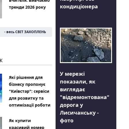
вчителя: вивчаємо
кондиціонера
тренди 2026 року
- весь СВІТ ЗАХОПЛЕНЬ
К
У мережі
Які рішення для
показали, як
бізнесу пропонує
виглядає
"Київстар": сервіси
"відремонтована"
для розвитку та
дорога у
оптимізації роботи
Лисичанську -
фото
Як купити
красивий номер