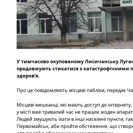
У тимчасово окупованому Лисичанську Луганс
продовжують стикатися з катастрофічними 
здоров’я.
Про це повідомляють місцеві пабліки, передає Час
Місцеві мешканці, які мають доступ до інтернету
у місті вже тривалий час не працює жоден апара
Людей змушують їхати в інші населені пункти, так
Первомайськ, аби пройти обстеження, що створю