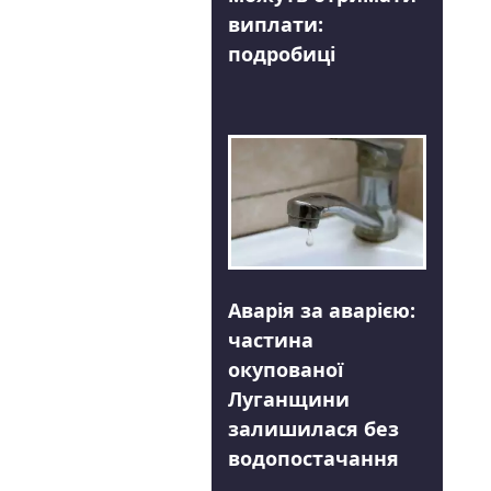
виплати:
подробиці
Аварія за аварією:
частина
окупованої
Луганщини
залишилася без
водопостачання