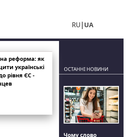
RU
UA
на реформа: як
ити українські
ОСТАННІ НОВИНИ
до рівня ЄС -
нцев
Чому слово