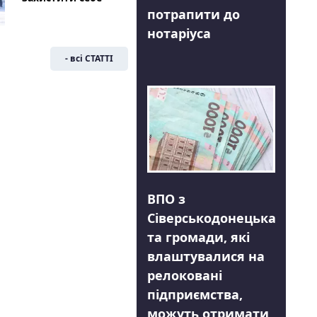
потрапити до
нотаріуса
- всі СТАТТІ
ВПО з
Сіверськодонецька
та громади, які
влаштувалися на
релоковані
підприємства,
можуть отримати