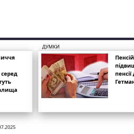
ДУМКИ
личчя
Пенсій
підвищ
 серед
пенсії 
туть
Гетма
валища
07.2025