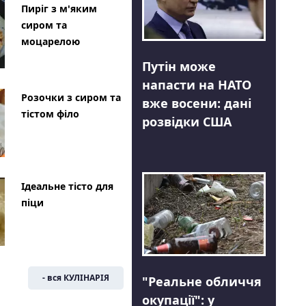
Пиріг з м'яким
сиром та
моцарелою
Путін може
напасти на НАТО
Розочки з сиром та
вже восени: дані
тістом філо
розвідки США
Ідеальне тісто для
піци
- вся КУЛІНАРІЯ
"Реальне обличчя
окупації": у