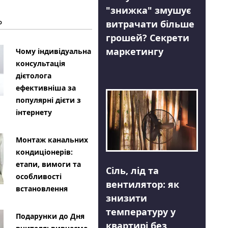
"знижка" змушує
Ь
витрачати більше
грошей? Секрети
маркетингу
Чому індивідуальна
консультація
дієтолога
ефективніша за
популярні дієти з
інтернету
Монтаж канальних
кондиціонерів:
етапи, вимоги та
Сіль, лід та
особливості
вентилятор: як
встановлення
знизити
температуру у
Подарунки до Дня
квартирі без