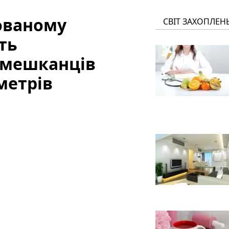
ованому
СВІТ ЗАХОПЛЕН
ть
 мешканців
метрів