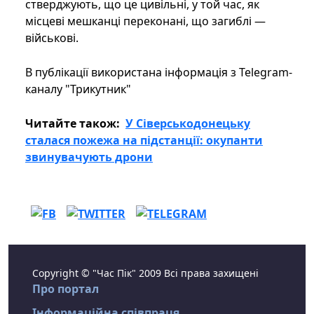
стверджують, що це цивільні, у той час, як
місцеві мешканці переконані, що загиблі —
військові.
В публікації використана інформація з Telegram-
каналу "Трикутник"
Читайте також:
У Сіверськодонецьку
сталася пожежа на підстанції: окупанти
звинувачують дрони
Copyright © "Час Пік" 2009 Всі права захищені
Про портал
Інформаційна співпраця