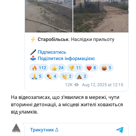
На відеозаписах, що з’явилися в мережі, чути
вторинні детонації, а місцеві жителі ховаються
від уламків.