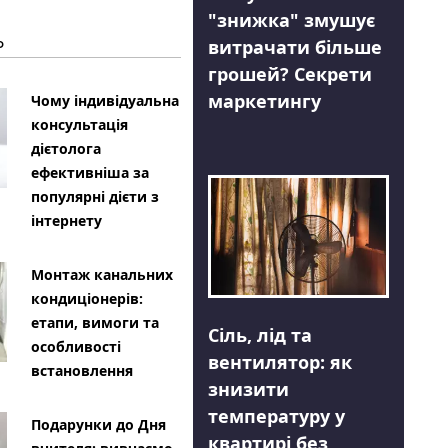
"знижка" змушує
Ь
витрачати більше
грошей? Секрети
маркетингу
Чому індивідуальна
консультація
дієтолога
ефективніша за
популярні дієти з
інтернету
Монтаж канальних
кондиціонерів:
етапи, вимоги та
Сіль, лід та
особливості
вентилятор: як
встановлення
знизити
температуру у
Подарунки до Дня
квартирі без