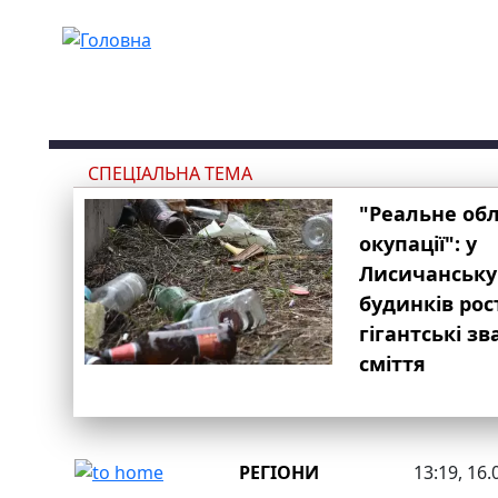
Перейти до основного вмісту
СПЕЦІАЛЬНА ТЕМА
"Реальне об
окупації": у
Лисичанську
будинків рос
гігантські з
сміття
РЕГІОНИ
13:19, 16.