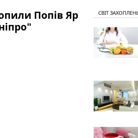
хопили Попів Яр
СВІТ ЗАХОПЛЕН
ніпро"