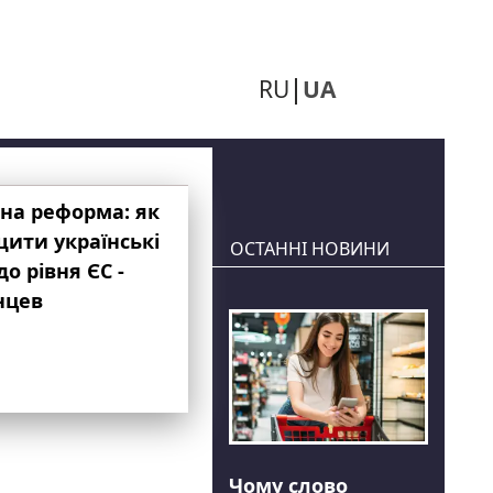
RU
UA
на реформа: як
ити українські
ОСТАННІ НОВИНИ
до рівня ЄС -
нцев
Чому слово