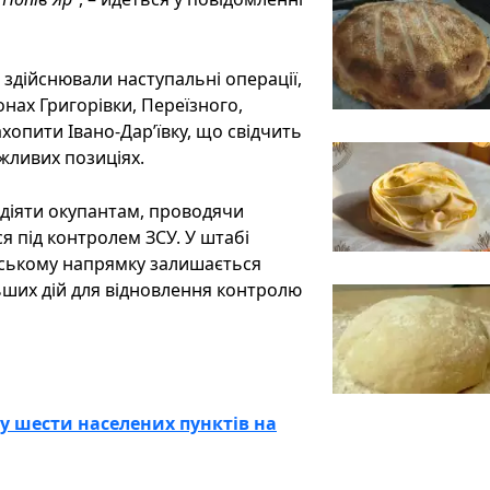
 здійснювали наступальні операції,
нах Григорівки, Переїзного,
хопити Івано-Дарʼївку, що свідчить
жливих позиціях.
діяти окупантам, проводячи
я під контролем ЗСУ. У штабі
рському напрямку залишається
льших дій для відновлення контролю
у шести населених пунктів на