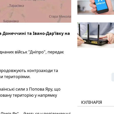
а Донеччині та Івано-Дарʼївку на
наних військ "Дніпро", передає
 продовжують контрзаходи та
и територіями.
аїнські сили з Попова Яру, що
овану територію у напрямку
КУЛІНАРІЯ
Попів Яр"
, – йдеться у повідомленні