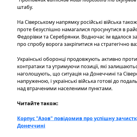
штабу.
На Сіверському напрямку російські війська також
проте безуспішно намагалися просунутися в райо
Федорівки та Серебрянки. Водночас їм вдалося за
про спробу ворога закріпитися на стратегічно ва
Українські оборонці продовжують активно проти
контратаки та утримуючи позиції, які залишаютьс
наголошують, що ситуація на Донеччині та Сіве
напруженою, і українські війська готові до пода
над втраченими населеними пунктами.
Читайте також:
Корпус "Азов" повідомив про успішну зачистк
Донеччині