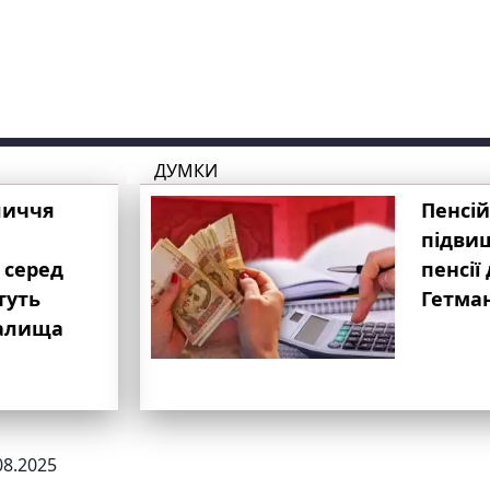
ДУМКИ
личчя
Пенсій
підвищ
 серед
пенсії 
туть
Гетма
валища
08.2025