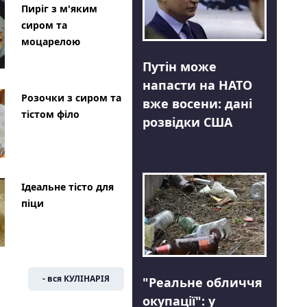
Пиріг з м'яким
сиром та
моцарелою
Путін може
напасти на НАТО
Розочки з сиром та
вже восени: дані
тістом філо
розвідки США
Ідеальне тісто для
піци
- вся КУЛІНАРІЯ
"Реальне обличчя
окупації": у