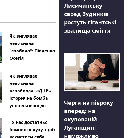
Лисичанську
серед будинків
ростуть гігантські
звалища сміття
Як виглядає
невизнана
"свобода": Південна
Осетія
Як виглядає
невизнана
«свобода»: «ДНР» –
історична бомба
Черга на півроку
уповільненої дії
вперед: на
окупованій
"У нас достатньо
Луганщині
бойового духу, щоб
неможливо
захистити себе"