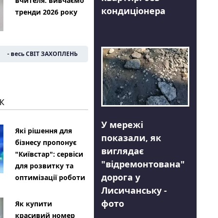
вчителя: вивчаємо
кондиціонера
тренди 2026 року
- весь СВІТ ЗАХОПЛЕНЬ
К
У мережі
Які рішення для
показали, як
бізнесу пропонує
виглядає
"Київстар": сервіси
"відремонтована"
для розвитку та
дорога у
оптимізації роботи
Лисичанську -
фото
Як купити
красивий номер