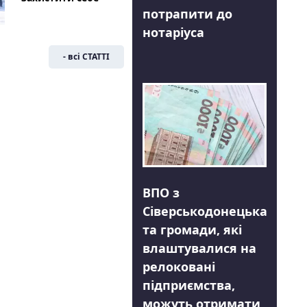
потрапити до
нотаріуса
- всі СТАТТІ
ВПО з
Сіверськодонецька
та громади, які
влаштувалися на
релоковані
підприємства,
можуть отримати