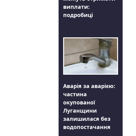
виплати:
подробиці
Аварія за аварією:
частина
окупованої
Луганщини
залишилася без
водопостачання