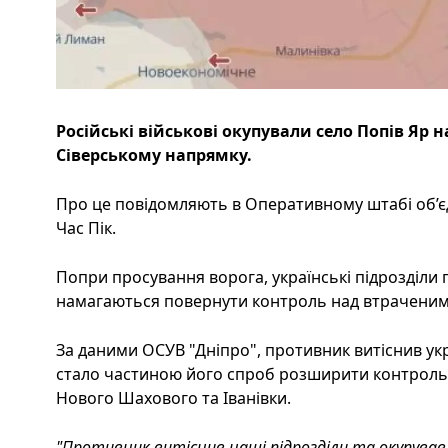
Російські військові окупували село Попів Яр н
Сіверському напрямку.
Про це повідомляють в Оперативному штабі об’єд
Час Пік.
Попри просування ворога, українські підрозділи
намагаються повернути контроль над втраченим
За даними ОСУВ "Дніпро", противник витіснив укр
стало частиною його спроб розширити контроль
Нового Шахового та Іванівки.
"Противник витіснив наші підрозділи та окупував 