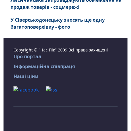
Лисичанська запроваджують обмеження на
продаж товарів - соцмережі
У Сіверськодонецьку зносять ще одну
багатоповерхівку - фото
Copyright © "Час Пік" 2009 Всі права захищені
Про портал
Інформаційна співпраця
Наші ціни