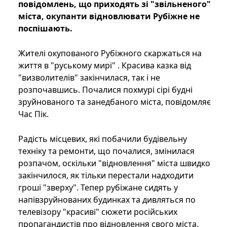
повідомлень, що приходять зі "звільненого"
міста, окупанти відновлювати Рубіжне не
поспішають.
Жителі окупованого Рубіжного скаржаться на
життя в "руському мирі" . Красива казка від
"визволителів" закінчилася, так і не
розпочавшись. Почалися похмурі сірі будні
зруйнованого та занедбаного міста, повідомляє
Час Пік.
Радість місцевих, які побачили будівельну
техніку та ремонти, що почалися, змінилася
розпачом, оскільки "відновлення" міста швидко
закінчилося, як тільки перестали надходити
гроші "зверху". Тепер рубіжане сидять у
напівзруйнованих будинках та дивляться по
телевізору "красиві" сюжети російських
пропагандистів про відновлення свого міста.