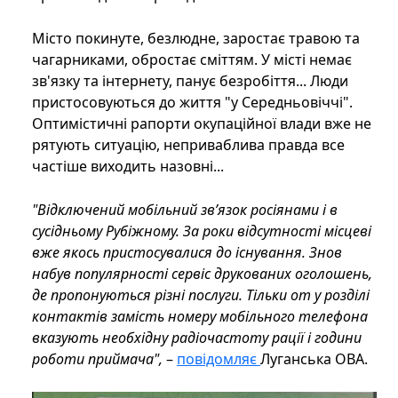
Місто покинуте, безлюдне, заростає травою та
чагарниками, обростає сміттям. У місті немає
зв'язку та інтернету, панує безробіття... Люди
пристосовуються до життя "у Середньовіччі".
Оптимістичні рапорти окупаційної влади вже не
рятують ситуацію, неприваблива правда все
частіше виходить назовні...
"Відключений мобільний зв’язок росіянами і в
сусідньому Рубіжному. За роки відсутності місцеві
вже якось пристосувалися до існування. Знов
набув популярності сервіс друкованих оголошень,
де пропонуються різні послуги. Тільки от у розділі
контактів замість номеру мобільного телефона
вказують необхідну радіочастоту рації і години
роботи приймача
",
–
повідомляє
Луганська ОВА.