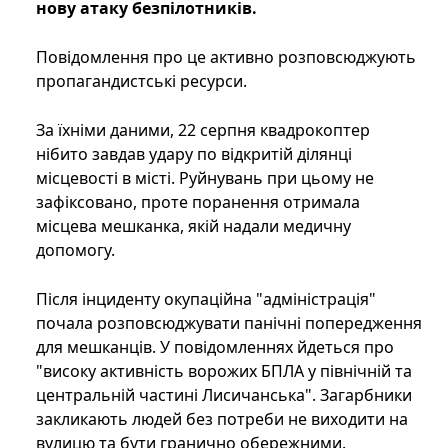
нову атаку безпілотників.
Повідомлення про це активно розповсюджують
пропагандистські ресурси.
За їхніми даними, 22 серпня квадрокоптер
нібито завдав удару по відкритій ділянці
місцевості в місті. Руйнувань при цьому не
зафіксовано, проте поранення отримала
місцева мешканка, якій надали медичну
допомогу.
Після інциденту окупаційна "адміністрація"
почала розповсюджувати панічні попередження
для мешканців. У повідомленнях йдеться про
"високу активність ворожих БПЛА у північній та
центральній частині Лисичанська". Загарбники
закликають людей без потреби не виходити на
вулицю та бути гранично обережними.