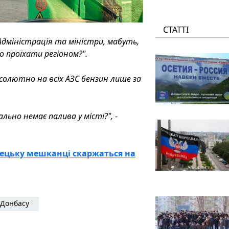
СТАТТІ
Адміністрація та міністри, мабуть,
о проїхати регіоном?".
абсолютно на всіх АЗС бензин лише за
льно немає палива у місті?",
-
онецьку мешканці скаржаться на
Донбасу