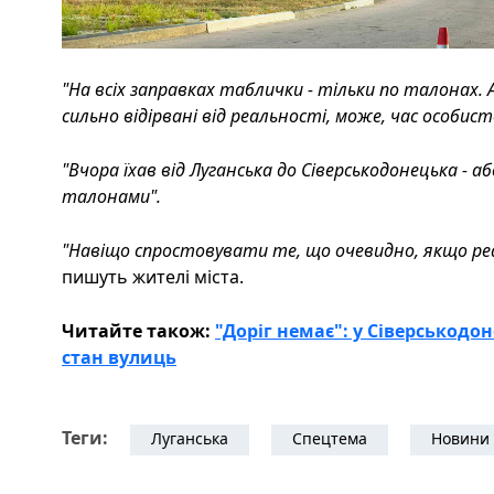
"На всіх заправках таблички - тільки по талонах. 
сильно відірвані від реальності, може, час особист
"Вчора їхав від Луганська до Сіверськодонецька - 
талонами".
"Навіщо спростовувати те, що очевидно, якщо реа
пишуть жителі міста.
Читайте також:
"Доріг немає": у Сіверськод
стан вулиць
Теги:
Луганська
Спецтема
Новини 