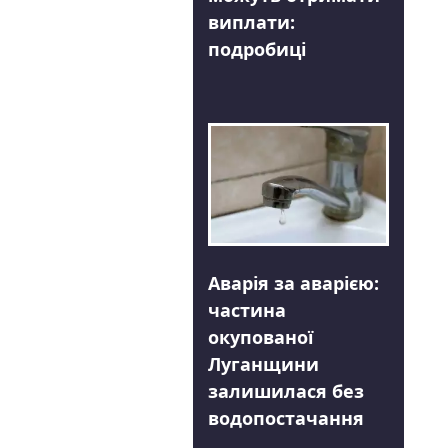
виплати:
подробиці
Аварія за аварією:
частина
окупованої
Луганщини
залишилася без
водопостачання