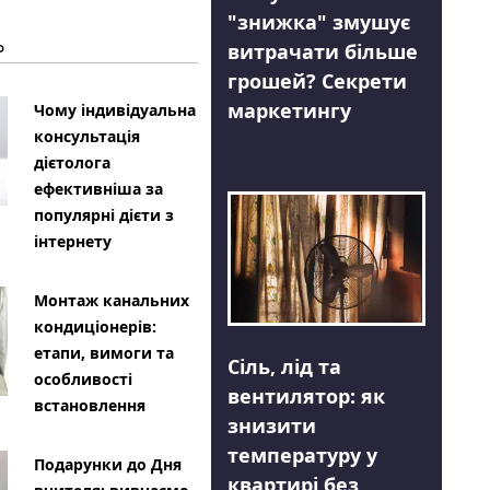
"знижка" змушує
Ь
витрачати більше
грошей? Секрети
маркетингу
Чому індивідуальна
консультація
дієтолога
ефективніша за
популярні дієти з
інтернету
Монтаж канальних
кондиціонерів:
етапи, вимоги та
Сіль, лід та
особливості
вентилятор: як
встановлення
знизити
температуру у
Подарунки до Дня
квартирі без