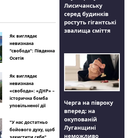
Лисичанську
серед будинків
ростуть гігантські
звалища сміття
Як виглядає
невизнана
"свобода": Південна
Осетія
Як виглядає
невизнана
«свобода»: «ДНР» –
історична бомба
Черга на півроку
уповільненої дії
вперед: на
окупованій
"У нас достатньо
Луганщині
бойового духу, щоб
неможливо
захистити себе"