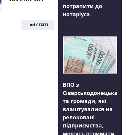
потрапити до
нотаріуса
- всі СТАТТІ
ВПО з
Сіверськодонецька
та громади, які
влаштувалися на
релоковані
підприємства,
можуть отримати