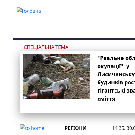
Перейти до основного вмісту
СПЕЦІАЛЬНА ТЕМА
"Реальне об
окупації": у
Лисичанську
будинків рос
гігантські з
сміття
РЕГІОНИ
14:35, 30.