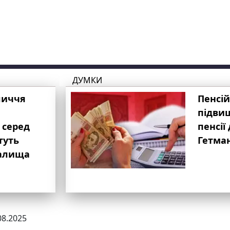
ДУМКИ
личчя
Пенсій
підвищ
 серед
пенсії 
туть
Гетма
валища
08.2025