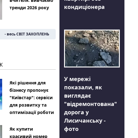
вчителя: вивчаємо
кондиціонера
тренди 2026 року
- весь СВІТ ЗАХОПЛЕНЬ
К
У мережі
Які рішення для
показали, як
бізнесу пропонує
виглядає
"Київстар": сервіси
"відремонтована"
для розвитку та
дорога у
оптимізації роботи
Лисичанську -
фото
Як купити
красивий номер