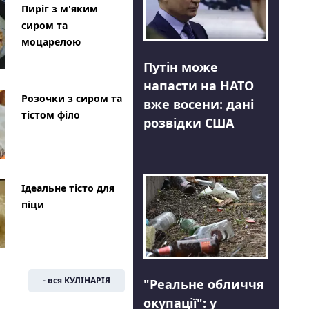
Пиріг з м'яким
сиром та
моцарелою
Путін може
напасти на НАТО
Розочки з сиром та
вже восени: дані
тістом філо
розвідки США
Ідеальне тісто для
піци
- вся КУЛІНАРІЯ
"Реальне обличчя
окупації": у