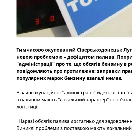
Тимчасово окупований Сіверськодонецьк Луган
новою проблемою – дефіцитом палива. Попри
"адміністрації" про те, що обсягів бензину в р
повідомляють про протилежне: заправки пра
популярних марок бензину взагалі немає.
У заяві окупаційної "адміністрації" йдеться, що "
з паливом мають "локальний характер" і пов'яза
логістиці.
"Наразі обсягів палива достатньо для задоволенн
Виниклі проблеми з поставкою мають локальний ха