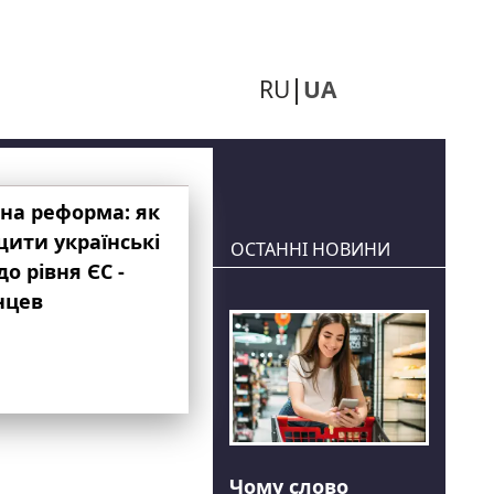
RU
UA
на реформа: як
ити українські
ОСТАННІ НОВИНИ
до рівня ЄС -
нцев
Чому слово