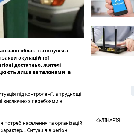
ської області зіткнувся з
 заяви окупаційної
егіоні достатньо, жителі
цюють лише за талонами, а
ситуація під контролем", а труднощі
ні виключно з перебоями в
КУЛІНАРІЯ
я потреб населення та організацій.
рактер... Ситуація в регіоні