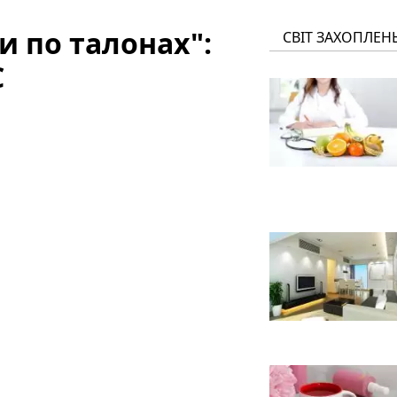
ки по талонах":
СВІТ ЗАХОПЛЕН
С