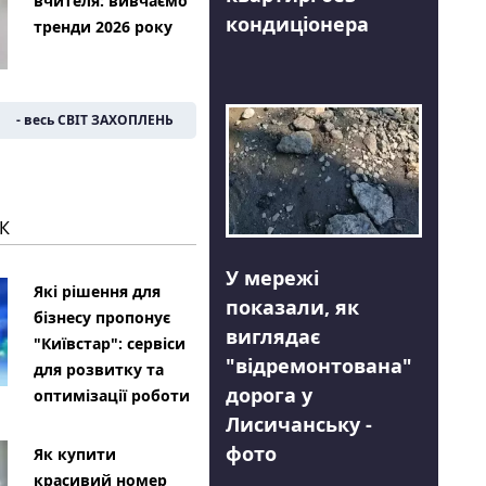
вчителя: вивчаємо
кондиціонера
тренди 2026 року
- весь СВІТ ЗАХОПЛЕНЬ
К
У мережі
Які рішення для
показали, як
бізнесу пропонує
виглядає
"Київстар": сервіси
"відремонтована"
для розвитку та
дорога у
оптимізації роботи
Лисичанську -
фото
Як купити
красивий номер