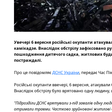
Увечері 6 вересня російські окупанти атакув
камікадзе. Внаслідок обстрілу зафіксовано р
пошкодження дитячого садка, житлових будин
постраждалі.
Про це повідомляє
ДСНС України
, передає Час Пік
Російські окупанти ввечері, 6 вересня, атакувал
Внаслідок обстрілу було врятовано одну людину,
"Підрозділи ДСНС врятували з-під завалів одну лю
отримали травми. Частково зруйновані житлові 