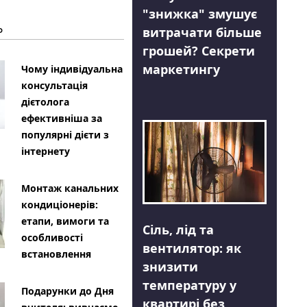
"знижка" змушує
Ь
витрачати більше
грошей? Секрети
маркетингу
Чому індивідуальна
консультація
дієтолога
ефективніша за
популярні дієти з
інтернету
Монтаж канальних
кондиціонерів:
етапи, вимоги та
Сіль, лід та
особливості
вентилятор: як
встановлення
знизити
температуру у
Подарунки до Дня
квартирі без