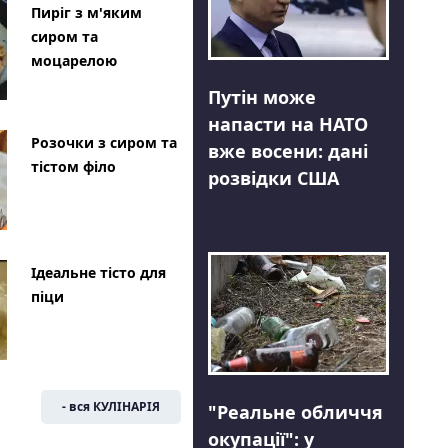
Пиріг з м'яким
сиром та
моцарелою
Путін може
напасти на НАТО
Розочки з сиром та
вже восени: дані
тістом філо
розвідки США
Ідеальне тісто для
піци
- вся КУЛІНАРІЯ
"Реальне обличчя
окупації": у