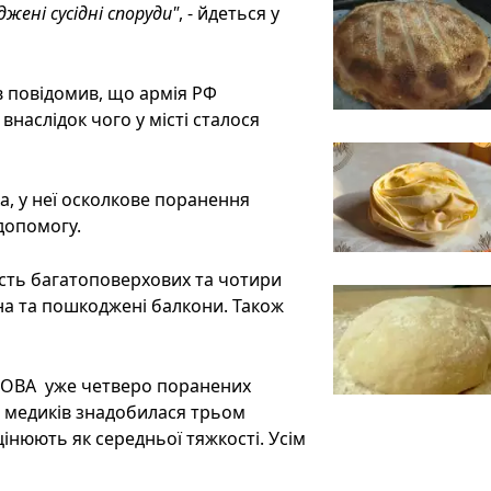
ені сусідні споруди"
, - йдеться у
в повідомив, що армія РФ
наслідок чого у місті сталося
а, у неї осколкове поранення
 допомогу.
сть багатоповерхових та чотири
кна та пошкоджені балкони. Також
 ОВА уже четверо поранених
а медиків знадобилася трьом
цінюють як середньої тяжкості. Усім