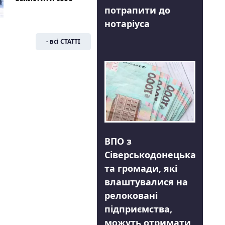
потрапити до
нотаріуса
- всі СТАТТІ
ВПО з
Сіверськодонецька
та громади, які
влаштувалися на
релоковані
підприємства,
можуть отримати