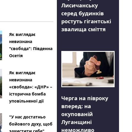
Лисичанську
серед будинків
ростуть гігантські
звалища сміття
Як виглядає
невизнана
"свобода": Південна
Осетія
Як виглядає
невизнана
«свобода»: «ДНР» –
історична бомба
Черга на півроку
уповільненої дії
вперед: на
окупованій
"У нас достатньо
Луганщині
бойового духу, щоб
неможливо
захистити себе"