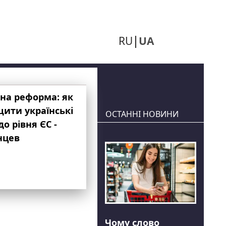
RU
UA
на реформа: як
ити українські
ОСТАННІ НОВИНИ
до рівня ЄС -
нцев
Чому слово