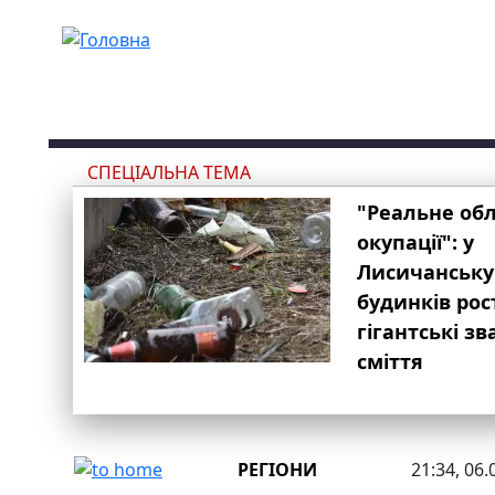
Перейти до основного вмісту
СПЕЦІАЛЬНА ТЕМА
"Реальне об
окупації": у
Лисичанську
будинків рос
гігантські з
сміття
РЕГІОНИ
21:34, 06.