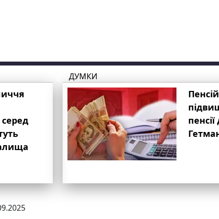
ДУМКИ
личчя
Пенсій
підвищ
 серед
пенсії 
туть
Гетма
валища
09.2025