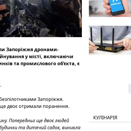
али Запоріжжя дронами-
уйнування у місті, включаючи
ків та промислового об’єкта, є
.
и безпілотниками Запоріжжя.
 ще двоє отримали поранення.
КУЛІНАРІЯ
дину. Попередньо ще двоє людей
будинки та дитячий садок, виникла