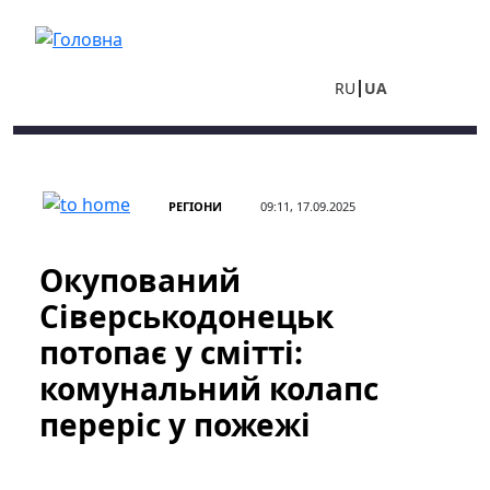
Перейти до основного вмісту
RU
UA
РЕГІОНИ
09:11, 17.09.2025
Окупований
Сіверськодонецьк
потопає у смітті:
комунальний колапс
переріс у пожежі