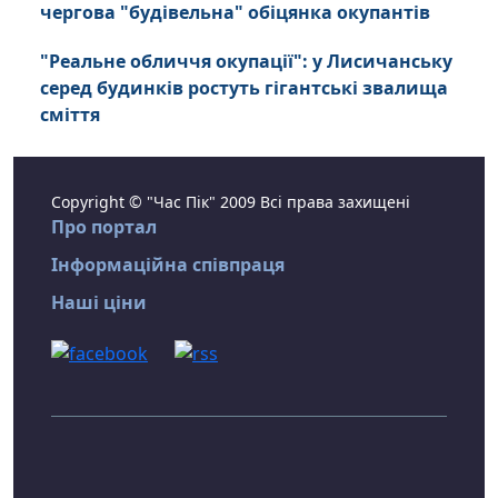
чергова "будівельна" обіцянка окупантів
"Реальне обличчя окупації": у Лисичанську
серед будинків ростуть гігантські звалища
сміття
Copyright © "Час Пік" 2009 Всі права захищені
Про портал
Інформаційна співпраця
Наші ціни